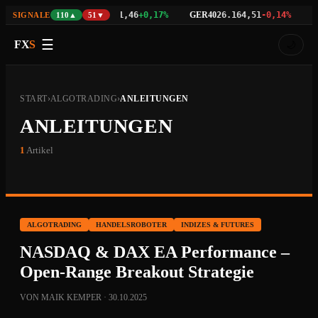
NAS100
GER40
E
98
+0,00%
29.471,46
+0,17%
26.164,51
-0,14%
SIGNALE
110▲
51▼
☰
FX
S
🌙
START
›
ALGOTRADING
›
ANLEITUNGEN
ANLEITUNGEN
1
Artikel
ALGOTRADING
HANDELSROBOTER
INDIZES & FUTURES
NASDAQ & DAX EA Performance –
Open-Range Breakout Strategie
VON MAIK KEMPER · 30.10.2025