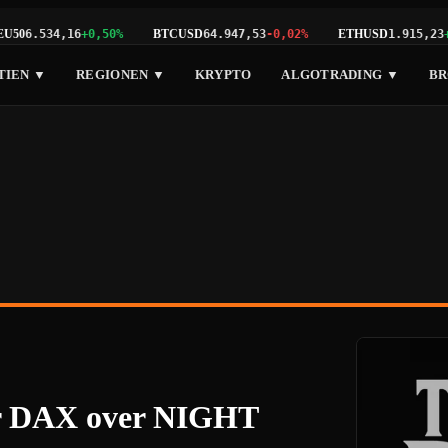
U50
BTCUSD
ETHUSD
6.534,16
+0,50%
64.947,53
-0,02%
1.915,23
+
TIEN ▼
REGIONEN ▼
KRYPTO
ALGOTRADING ▼
BR
r DAX over NIGHT