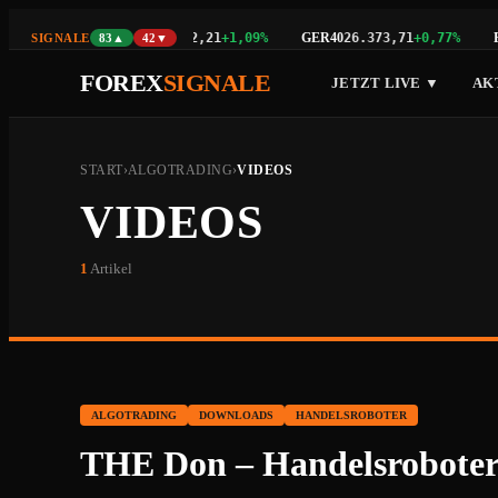
NAS100
GER40
E
,48
+0,23%
29.742,21
+1,09%
26.373,71
+0,77%
SIGNALE
83▲
42▼
FOREX
SIGNALE
JETZT LIVE ▼
AK
START
›
ALGOTRADING
›
VIDEOS
VIDEOS
1
Artikel
ALGOTRADING
DOWNLOADS
HANDELSROBOTER
THE Don – Handelsrobote