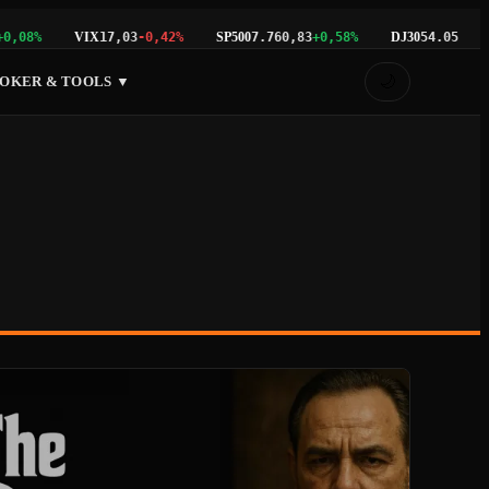
VIX
SP500
DJ30
0,08%
17,03
-0,42%
7.760,83
+0,58%
54.053,48
🌙
OKER & TOOLS ▼