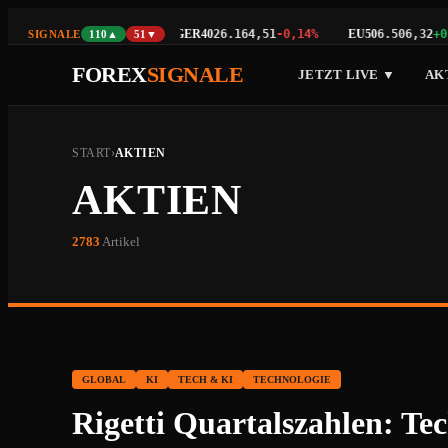
00
GER40
EU50
29.451,71
+0,11%
26.164,51
-0,14%
6.506,32
+0,07
SIGNALE
110▲
51▼
FOREX
SIGNALE
JETZT LIVE ▼
AK
START
›
AKTIEN
AKTIEN
2783
Artikel
GLOBAL
KI
TECH & KI
TECHNOLOGIE
Rigetti Quartalszahlen: Te