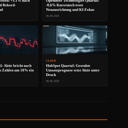
ssion: +3.1% nach
Opendoor Technologies Quartal:
d Rekord-
-8,6% Kursrutsch trotz
nd
Neuausrichtung und KI-Fokus
06.08.2026
CLOUD
l: Aktie bricht nach
HubSpot Quartal: Gesenkte
n Zahlen um 18% ein
Umsatzprognose setzt Aktie unter
Druck
06.08.2026