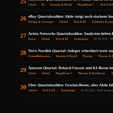
25
Cloud
KI
Konsum & Retail
Magnificent 7
Tech & KI
eBay Quartalszahlen: Aktie steigt nach starkem A
26
Energie & Versorger
Global
Tech & KI
Zyklischer Kons
Arista Networks Quartalszahlen: Analysten heben 
27
Daten
Global
Tech & KI
Technologie
06.08.2026 · M
Novo Nordisk Quartal: Anleger schockiert trotz a
28
Gesundheitswesen
Konsum & Retail
Pharma
Pharma & H
Amazon Quartal: Rekord-Umsatz und KI-Boom bef
29
Cloud
Global
Magnificent 7
Pharma & Healthcare
T
Uber Quartalszahlen: Gewinn-Boom, aber Aktie fä
30
Global
Tech & KI
Technologie
06.08.2026 · Maik Kempe