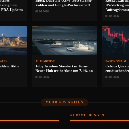
icines
Block Quartal: -5.8% trotz starker
Rocket Lab Mi
e steigt um
Zahlen und Google-Partnerschaft
US-Vertrag un
n FDA-Updates
Auftragsbesta
06.08.2026
06.08.2026
RATEN
AUTOMOTIVE
BASISKONSUM
ahlen: Aktie
Joby Aviation Standort in Texas:
Celsius Quarta
Neuer Hub treibt Aktie um 7.1% an
enttäuschende
06.08.2026
06.08.2026
MEHR AUS AKTIEN
KURZMELDUNGEN