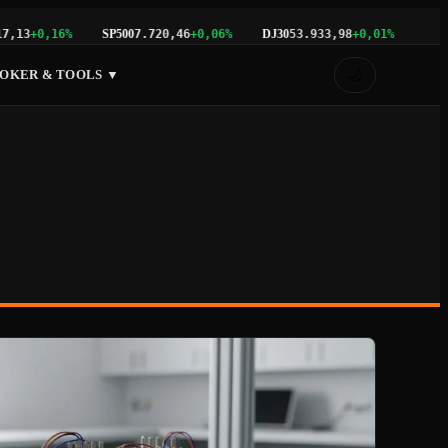
SP500
DJ30
NAS100
3
+0,16%
7.720,46
+0,06%
53.933,98
+0,01%
2
🌙
OKER & TOOLS ▼