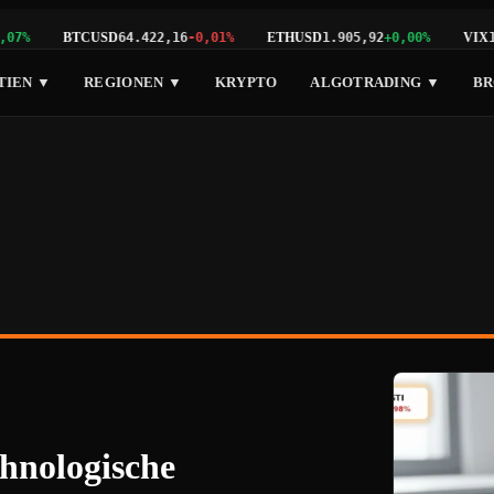
BTCUSD
ETHUSD
VIX
%
64.422,16
-0,01%
1.905,92
+0,00%
17,1
TIEN ▼
REGIONEN ▼
KRYPTO
ALGOTRADING ▼
BR
chnologische