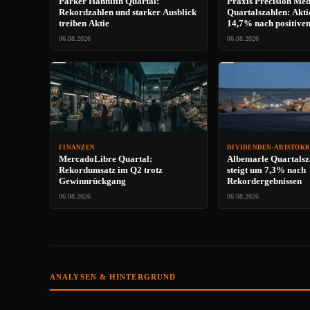
Parker Hannifin Quartal:
Praxis Precision Med
Rekordzahlen und starker Ausblick
Quartalszahlen: Akti
treiben Aktie
14,7% nach positive
06.08.2026
06.08.2026
FINANZEN
DIVIDENDEN-ARISTOK
MercadoLibre Quartal:
Albemarle Quartalsz
Rekordumsatz im Q2 trotz
steigt um 7,3% nach
Gewinnrückgang
Rekordergebnissen
06.08.2026
06.08.2026
ANALYSEN & HINTERGRUND