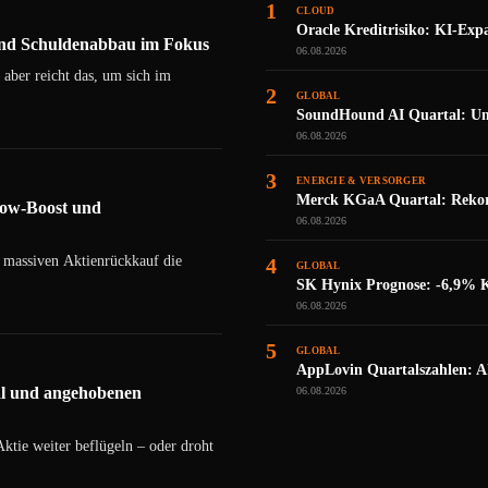
1
CLOUD
Oracle Kreditrisiko: KI-Exp
und Schuldenabbau im Fokus
06.08.2026
 aber reicht das, um sich im
2
GLOBAL
SoundHound AI Quartal: Um
06.08.2026
3
ENERGIE & VERSORGER
Merck KGaA Quartal: Rekor
low-Boost und
06.08.2026
 massiven Aktienrückkauf die
4
GLOBAL
SK Hynix Prognose: -6,9% Kur
06.08.2026
5
GLOBAL
AppLovin Quartalszahlen: Ak
al und angehobenen
06.08.2026
tie weiter beflügeln – oder droht