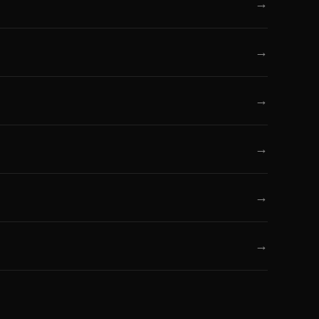
→
→
→
→
→
→