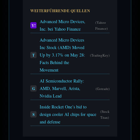
WEITERFÜHRENDE QUELLEN
Advanced Micro Devices,
(Yahoo
Y!
Inc. bei Yahoo Finance
Finance)
Advanced Micro Devices
Inc Stock (AMD) Moved
Up by 3.17% on May 28:
T
(TradingKey)
Facts Behind the
Movement
AI Semiconductor Rally:
AMD, Marvell, Arista,
G
(Gotrade)
Nvidia Lead
Inside Rocket One’s bid to
(Stock
design cooler AI chips for space
S
Titan)
and defense