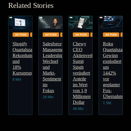
Related Stories
AKTIEN
GLOBAL
AKTIEN
CLOUD
AKTIEN
GLOBAL
AKTIEN
GLO
Shopify
Salesforce
Chewy
Roku
Quartalszahlen:
Management:
CEO
Quartalszahlen
Rekordumsatz
Leadership-
Aktienverkauf:
Gewinn
und
Wechsel
Sumit
explodiert
18%
und
Singh
um
Kurssprung
Markt-
veräußert
1442%
Sentiment
Anteile
vor
8 Min
im
im Wert
geplanter
Fokus
von 1,9
Fox-
Millionen
Übernahme
28 Min
Dollar
1 Std
48 Min