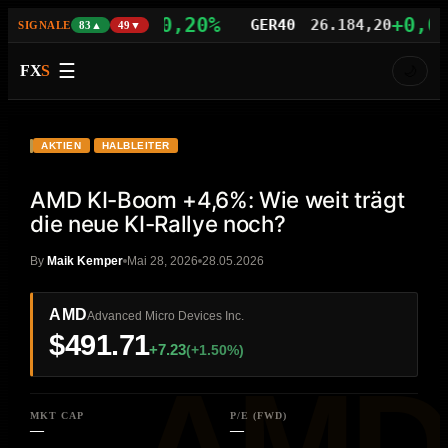
+0,20%
+0,04%
S100
29.480,21
GER40
26.184,20
SIGNALE
83▲
49▼
☰
FX
S
🌙
VIDEO
HD
AMD
AKTIEN
HALBLEITER
AMD KI-Boom +4,6%: Wie weit trägt
die neue KI-Rallye noch?
By
Maik Kemper
Mai 28, 2026
28.05.2026
AMD
Advanced Micro Devices Inc.
$491.71
+7.23
(+1.50%)
MKT CAP
P/E (FWD)
—
—