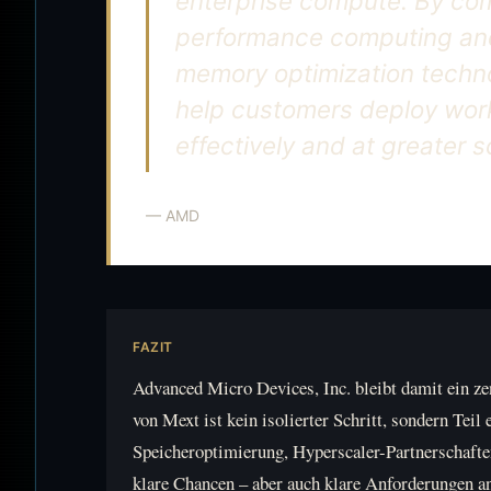
enterprise compute. By com
performance computing and
memory optimization techno
help customers deploy work
effectively and at greater s
— AMD
FAZIT
Advanced Micro Devices, Inc. bleibt damit ein z
von Mext ist kein isolierter Schritt, sondern Te
Speicheroptimierung, Hyperscaler-Partnerschafte
klare Chancen – aber auch klare Anforderungen a