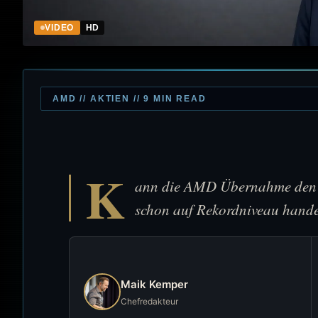
VIDEO
HD
AMD // AKTIEN // 9 MIN READ
K
ann die AMD Übernahme den n
schon auf Rekordniveau hande
Maik Kemper
Chefredakteur