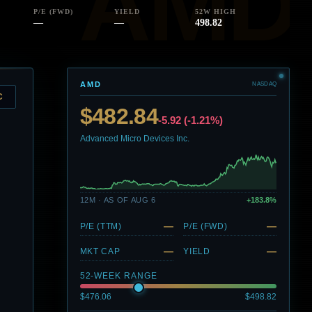
P/E (FWD)
YIELD
52W HIGH
—
—
498.82
AMD
NASDAQ
C
$482.84
-5.92 (-1.21%)
Advanced Micro Devices Inc.
12M · AS OF AUG 6
+183.8%
—
—
P/E (TTM)
P/E (FWD)
—
—
MKT CAP
YIELD
52-WEEK RANGE
$476.06
$498.82