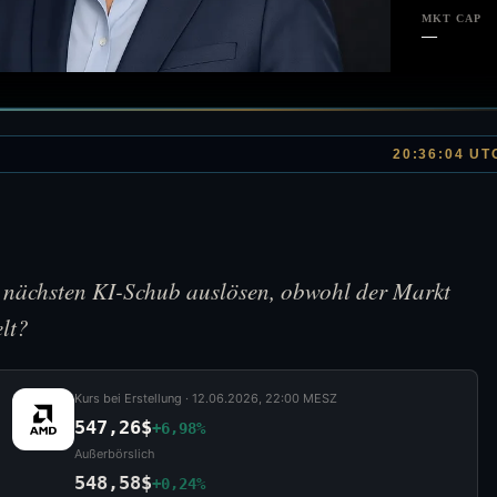
MKT CAP
—
20:36:04 UT
ächsten KI-Schub auslösen, obwohl der Markt
lt?
Kurs bei Erstellung ·
12.06.2026, 22:00 MESZ
547,26$
+6,98%
Außerbörslich
548,58$
+0,24%