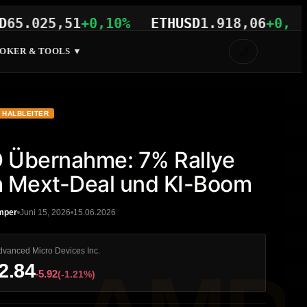
025,51
+0,10%
ETHUSD
1.918,06
+0,23%
V
🌙
OKER & TOOLS ▼
HALBLEITER
 Übernahme: 7% Rallye
 Mext-Deal und KI-Boom
mper
Juni 15, 2026
15.06.2026
dvanced Micro Devices Inc.
2.84
-5.92
(-1.21%)