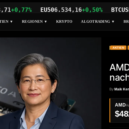
0,77%
EU50
6.534,16
+0,50%
BTCUSD
65.
TIEN ▼
REGIONEN ▼
KRYPTO
ALGOTRADING ▼
BR
AKTIEN
AMD
nach
By
Maik Ke
AMD
A
$48