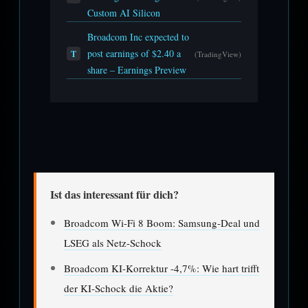
Custom AI Silicon
Broadcom Inc expected to
post earnings of $2.40 a
T
(TradingView)
share – Earnings Preview
Ist das interessant für dich?
Broadcom Wi-Fi 8 Boom: Samsung-Deal und
LSEG als Netz-Schock
Broadcom KI-Korrektur -4,7%: Wie hart trifft
der KI-Schock die Aktie?