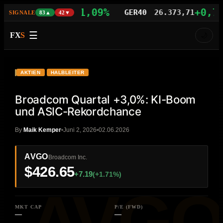
+1,09%
+0,77%
S100
29.742,21
GER40
26.373,71
SIGNALE
83▲
42▼
☰
FX
S
🌙
VIDEO
HD
AVGO
AKTIEN
HALBLEITER
Broadcom Quartal +3,0%: KI-Boom
und ASIC-Rekordchance
By
Maik Kemper
Juni 2, 2026
02.06.2026
AVGO
Broadcom Inc.
$426.65
+7.19
(+1.71%)
MKT CAP
P/E (FWD)
—
—