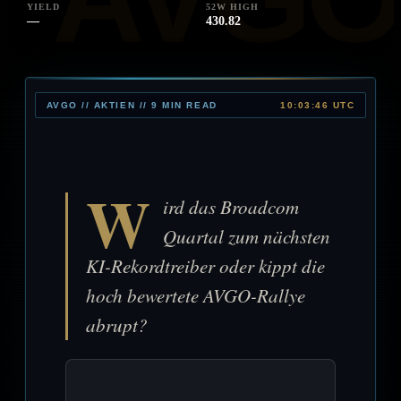
YIELD
52W HIGH
—
430.82
AVGO // AKTIEN // 9 MIN READ
10:03:46 UTC
W
ird das Broadcom
Quartal zum nächsten
KI-Rekordtreiber oder kippt die
hoch bewertete AVGO-Rallye
abrupt?