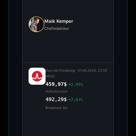
Maik Kemper
Chefredakteur
Kurs bei Erstellung ·
01.06.2026, 22:00
MESZ
459,97$
+2,95%
Außerbörslich
492,29$
+7,03%
Broadcom Inc.