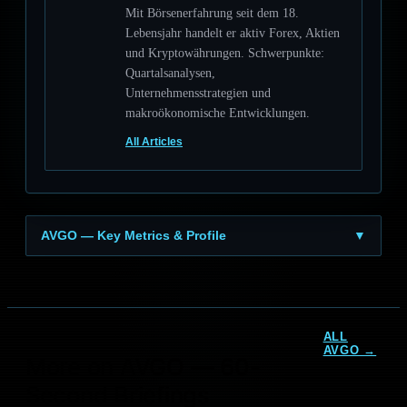
Mit Börsenerfahrung seit dem 18.
Lebensjahr handelt er aktiv Forex, Aktien
und Kryptowährungen. Schwerpunkte:
Quartalsanalysen,
Unternehmensstrategien und
makroökonomische Entwicklungen.
All Articles
AVGO — Key Metrics & Profile
▼
ALL
AVGO →
More on AVGO — 60-
Broadcom KI-
Broadcom KI-Deals am
Second Briefings
Partnerschaften -1,7%:
52W-Hoch: Trägt die