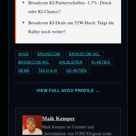
Broadcom KI-Partnerschaften -1,7%: Druck
oder KI-Chance?
Broadcom KI-Deals am 52W-Hoch: Trägt die
Rallye noch weiter?
AVGO
BROADCOM
BROADCOM INC.
BROADCOM-INC.
HALBLEITER
KI-AKTIEN
NEWS
TECH & KI
US-AKTIEN
VIEW FULL AVGO PROFILE →
Maik Kemper
Maik Kemper ist Gründer und
Chefredakteur von FOREXSignale.trade.