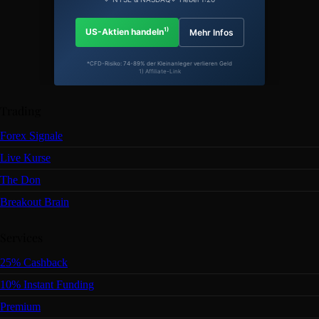
1)
US-Aktien handeln
Mehr Infos
*CFD-Risiko: 74-89% der Kleinanleger verlieren Geld
1) Affiliate-Link
Trading
Forex Signale
Live Kurse
The Don
Breakout Brain
Services
25% Cashback
10% Instant Funding
Premium