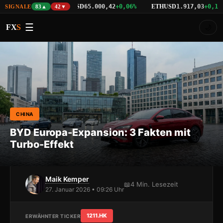
BTCUSD
ETHUSD
34,16
+0,50%
65.000,42
+0,06%
1.917,03
+0,18%
SIGNALE
83▲
42▼
☰
FX
S
🌙
CHINA
BYD Europa-Expansion: 3 Fakten mit
Turbo-Effekt
Maik Kemper
📖
4 Min. Lesezeit
27. Januar 2026 • 09:26 Uhr
1211.HK
ERWÄHNTER TICKER