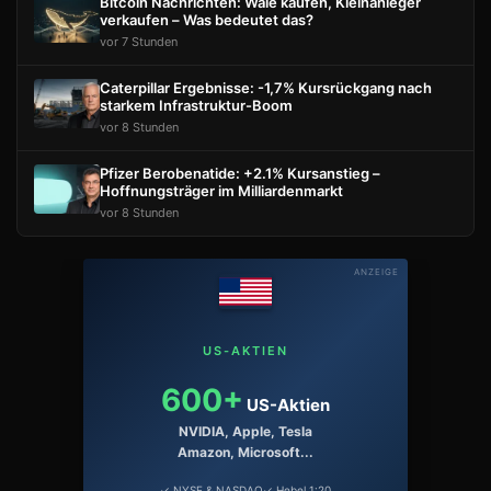
Bitcoin Nachrichten: Wale kaufen, Kleinanleger
verkaufen – Was bedeutet das?
vor 7 Stunden
Caterpillar Ergebnisse: -1,7% Kursrückgang nach
starkem Infrastruktur-Boom
vor 8 Stunden
Pfizer Berobenatide: +2.1% Kursanstieg –
Hoffnungsträger im Milliardenmarkt
vor 8 Stunden
ANZEIGE
US-AKTIEN
600+
US-Aktien
NVIDIA, Apple, Tesla
Amazon, Microsoft...
✓ NYSE & NASDAQ
✓ Hebel 1:20