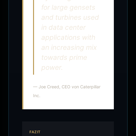
for large gensets
and turbines used
in data center
applications with
an increasing mix
towards prime
power.
— Joe Creed, CEO von Caterpillar
Inc.
FAZIT