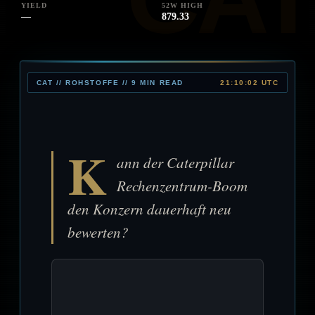
YIELD
52W HIGH
—
879.33
CAT // ROHSTOFFE // 9 MIN READ
21:10:02 UTC
K
ann der Caterpillar
Rechenzentrum-Boom
den Konzern dauerhaft neu
bewerten?