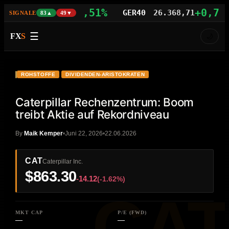
+0,51%
+0,75%
100
29.571,21
GER40
26.368,71
SIGNALE
83▲
49▼
☰
FX
S
🌙
VIDEO
HD
CAT
ROHSTOFFE
DIVIDENDEN-ARISTOKRATEN
Caterpillar Rechenzentrum: Boom
treibt Aktie auf Rekordniveau
By
Maik Kemper
Juni 22, 2026
22.06.2026
CAT
Caterpillar Inc.
$863.30
-14.12
(-1.62%)
MKT CAP
P/E (FWD)
—
—