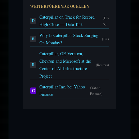
WEITERFÜHRENDE QUELLEN
Caterpillar on Track for Record
(DJ-
D
High Close — Data Talk
N)
Why Is Caterpillar Stock Surging
B
(BZ)
On Monday?
Caterpillar, GE Vernova,
Chevron and Microsoft at the
R
(Reuters)
Center of AI Infrastructure
Project
Caterpillar Inc. bei Yahoo
(Yahoo
Y!
Finance
Finance)