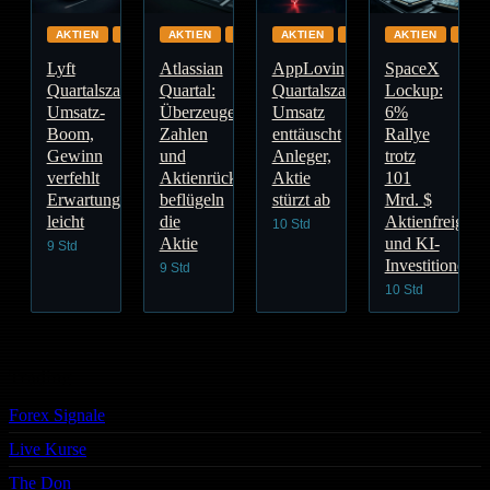
AKTIEN
GLOBAL
AKTIEN
CLOUD
AKTIEN
GLOBAL
AKTIEN
GLO
Lyft
Atlassian
AppLovin
SpaceX
Quartalszahlen:
Quartal:
Quartalszahlen:
Lockup:
Umsatz-
Überzeugende
Umsatz
6%
Boom,
Zahlen
enttäuscht
Rallye
Gewinn
und
Anleger,
trotz
verfehlt
Aktienrückkauf
Aktie
101
Erwartungen
beflügeln
stürzt ab
Mrd. $
leicht
die
Aktienfreigabe
10 Std
Aktie
und KI-
9 Std
Investitionen
9 Std
10 Std
Trading
Forex Signale
Live Kurse
The Don