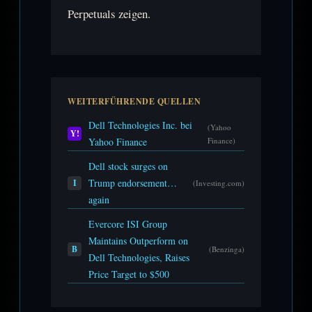
Perpetuals zeigen.
WEITERFÜHRENDE QUELLEN
Dell Technologies Inc. bei
(Yahoo
Y!
Yahoo Finance
Finance)
Dell stock surges on
Trump endorsement…
I
(Investing.com)
again
Evercore ISI Group
Maintains Outperform on
B
(Benzinga)
Dell Technologies, Raises
Price Target to $500