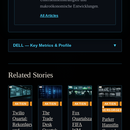
makroökonomische Entwicklungen.
All Articles
DELL — Key Metrics & Profile
▼
Related Stories
AKTIEN
CLOUD
AKTIEN
GLOBAL
AKTIEN
GLOBAL
AKTIEN
ENE
&
VERSORGER
Twilio
The
Fox
Quartal:
Trade
Quartalszahlen:
Parker
Rekordgewinn
Desk
FIFA
Hannifin