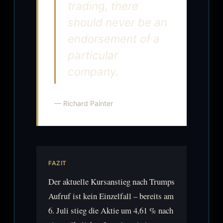
trading, there
should never be an
endorsement of a
particular
company.
— Richard Painter
FAZIT
Der aktuelle Kursanstieg nach Trumps
Aufruf ist kein Einzelfall – bereits am
6. Juli stieg die Aktie um 4,61 % nach