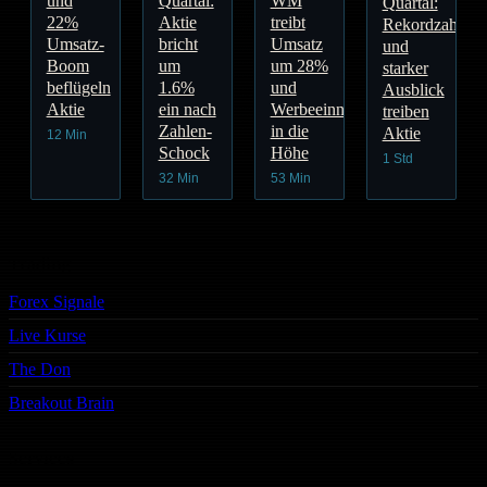
und
Quartal:
WM
Quartal:
22%
Aktie
treibt
Rekordzahlen
Umsatz-
bricht
Umsatz
und
Boom
um
um 28%
starker
beflügeln
1.6%
und
Ausblick
Aktie
ein nach
Werbeeinnahmen
treiben
Zahlen-
in die
Aktie
12 Min
Schock
Höhe
1 Std
32 Min
53 Min
Trading
Forex Signale
Live Kurse
The Don
Breakout Brain
Services