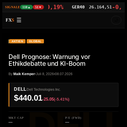
-0,19%
-0,14%
AS100
29.405,08
GER40
26.164,51
SIGNALE
110▲
51▼
☰
FX
S
🌙
VIDEO
HD
DELL
AKTIEN
GLOBAL
Dell Prognose: Warnung vor
Ethikdebatte und KI-Boom
By
Maik Kemper
Juli 8, 2026
08.07.2026
DELL
Dell Technologies Inc.
$440.01
-25.05
(-5.41%)
MKT CAP
P/E (FWD)
—
—