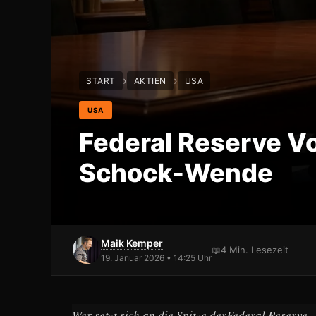
›
›
START
AKTIEN
USA
USA
Federal Reserve Vo
Schock-Wende
Maik Kemper
📖
4 Min. Lesezeit
19. Januar 2026 • 14:25 Uhr
Wer setzt sich an die Spitze derFederal Reserve