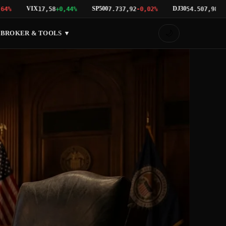
VIX
SP500
DJ30
17,58
+0,44%
7.737,92
-0,02%
54.507,98
+0,05%
🌙
BROKER & TOOLS ▼