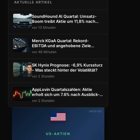
AKTUELLE ARTIKEL
SoundHound AI Quartal: Umsatz-
Boom treibt Aktie um 11,8% nach
oben
vor 13 Minuten
Merck KGaA Quartal: Rekord-
EBITDA und angehobene Ziele
treiben Aktie
vor 48 Minuten
SK Hynix Prognose: -6,9% Kurssturz
– Was steckt hinter der Volatilität?
vor 2 Stunden
AppLovin Quartalszahlen: Aktie
erholt sich um 7.6% nach Ausblick-
Schock
vor 2 Stunden
ANZEIGE
US-AKTIEN