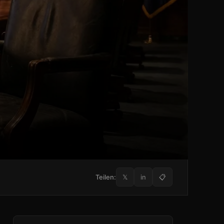
Teilen:
𝕏
in
📋