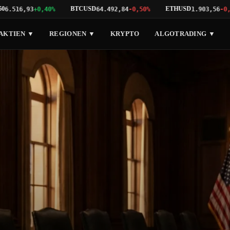
BTCUSD
ETHUSD
16,93
+0,40%
64.492,84
-0,50%
1.903,56
-0,64%
AKTIEN ▼
REGIONEN ▼
KRYPTO
ALGOTRADING ▼