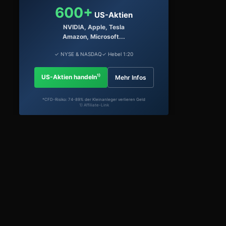
600+
US-Aktien
NVIDIA, Apple, Tesla
Amazon, Microsoft...
✓ NYSE & NASDAQ
✓ Hebel 1:20
1)
US-Aktien handeln
Mehr Infos
*CFD-Risiko: 74-89% der Kleinanleger verlieren Geld
1) Affiliate-Link