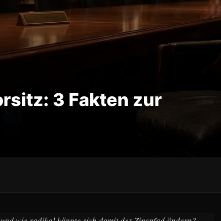
rsitz: 3 Fakten zur
– und wie radikal könnte sich damit der Zinspfad ändern?