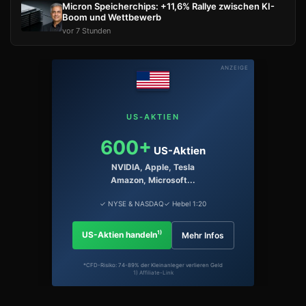
Micron Speicherchips: +11,6% Rallye zwischen KI-
Boom und Wettbewerb
vor 7 Stunden
ANZEIGE
US-AKTIEN
600+
US-Aktien
NVIDIA, Apple, Tesla
Amazon, Microsoft...
✓ NYSE & NASDAQ
✓ Hebel 1:20
1)
US-Aktien handeln
Mehr Infos
*CFD-Risiko: 74-89% der Kleinanleger verlieren Geld
1) Affiliate-Link