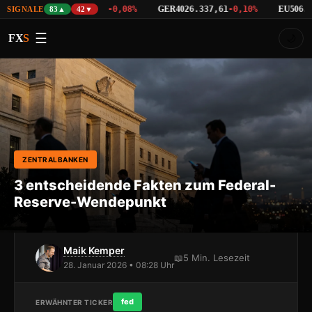
NAS100
GER40
EU50
%
29.763,45
-0,08%
26.337,61
-0,10%
6.530
SIGNALE
83▲
42▼
☰
FX
S
🌙
ZENTRALBANKEN
3 entscheidende Fakten zum Federal-
Reserve-Wendepunkt
Maik Kemper
📖
5 Min. Lesezeit
28. Januar 2026 • 08:28 Uhr
fed
ERWÄHNTER TICKER