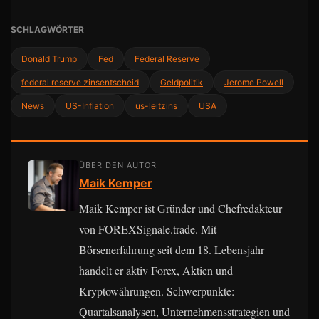
SCHLAGWÖRTER
Donald Trump
Fed
Federal Reserve
federal reserve zinsentscheid
Geldpolitik
Jerome Powell
News
US-Inflation
us-leitzins
USA
ÜBER DEN AUTOR
Maik Kemper
Maik Kemper ist Gründer und Chefredakteur
von FOREXSignale.trade. Mit
Börsenerfahrung seit dem 18. Lebensjahr
handelt er aktiv Forex, Aktien und
Kryptowährungen. Schwerpunkte:
Quartalsanalysen, Unternehmensstrategien und