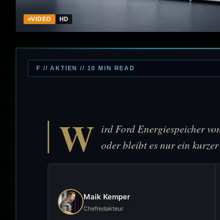
VIDEO
HD
F // AKTIEN // 10 MIN READ
W
ird Ford Energiespeicher vo
oder bleibt es nur ein kurze
Maik Kemper
Chefredakteur