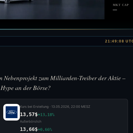
MKT CAP
—
21:49:08 UT
m Nebenprojekt zum Milliarden-Treiber der Aktie –
r Hype an der Börse?
Kurs bei Erstellung ·
13.05.2026, 22:00 MESZ
13,57$
+13,18%
Außerbörslich
13,66$
+0,66%