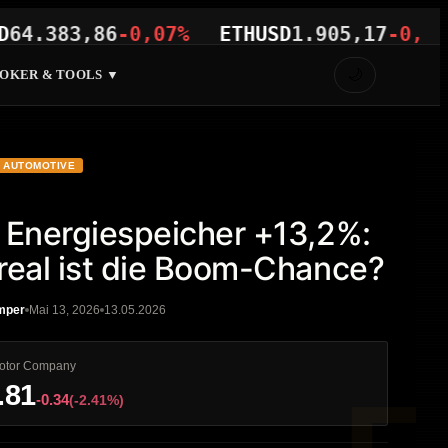
383,86
-0,07%
ETHUSD
1.905,17
-0,04%
V
🌙
OKER & TOOLS ▼
AUTOMOTIVE
 Energiespeicher +13,2%:
real ist die Boom-Chance?
mper
Mai 13, 2026
13.05.2026
otor Company
.81
-0.34
(-2.41%)