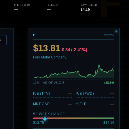
P/E (FWD)
YIELD
52W HIGH
—
—
14.16
F
NASDAQ
C
$13.81
-0.34 (-2.41%)
Ford Motor Company
12M · AS OF AUG 6
+28.3%
—
—
P/E (TTM)
P/E (FWD)
—
—
MKT CAP
YIELD
52-WEEK RANGE
$13.75
$14.16