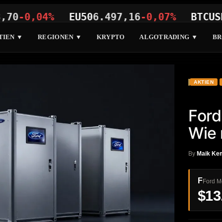
0,04%
EU50
6.497,16
-0,07%
BTCUSD
64.
TIEN ▼
REGIONEN ▼
KRYPTO
ALGOTRADING ▼
BR
AKTIEN
Ford
Wie 
By
Maik Ke
F
Ford M
$13