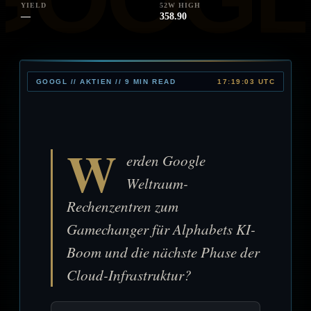
YIELD
52W HIGH
—
358.90
GOOGL // AKTIEN // 9 MIN READ
17:19:03 UTC
W
erden Google
Weltraum-
Rechenzentren zum
Gamechanger für Alphabets KI-
Boom und die nächste Phase der
Cloud-Infrastruktur?