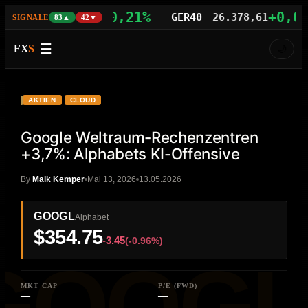
+0,21%
+0,06%
S100
29.851,45
GER40
26.378,61
SIGNALE
83▲
42▼
☰
FX
S
🌙
VIDEO
HD
GOOGL
AKTIEN
CLOUD
Google Weltraum-Rechenzentren
+3,7%: Alphabets KI-Offensive
By
Maik Kemper
Mai 13, 2026
13.05.2026
GOOGL
Alphabet
$354.75
-3.45
(-0.96%)
MKT CAP
P/E (FWD)
—
—