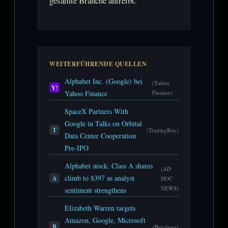
gesamte Branche antreibt.
WEITERFÜHRENDE QUELLEN
Alphabet Inc. (Google) bei
(Yahoo
Y!
Yahoo Finance
Finance)
SpaceX Partners With
Google in Talks on Orbital
T
(TradingKey)
Data Center Cooperation
Pre-IPO
Alphabet stock: Class A shares
(AD
climb to $397 as analyst
A
HOC
NEWS)
sentiment strengthens
Elizabeth Warren targets
Amazon, Google, Microsoft
B
(Benzinga)