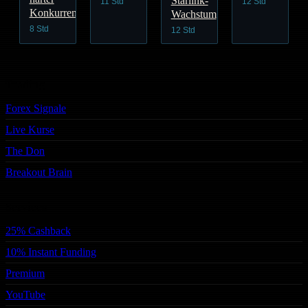
Starlink-
11 Std
12 Std
Konkurrenz
Wachstum
8 Std
12 Std
Trading
Forex Signale
Live Kurse
The Don
Breakout Brain
Services
25% Cashback
10% Instant Funding
Premium
YouTube