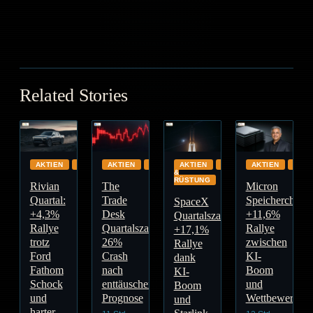
12.04.2026
12.04.2026
GOOGL
GOOGL
Related Stories
AKTIEN
AUTOMOTIVE
AKTIEN
GLOBAL
AKTIEN
INDUSTRIE
AKTIEN
GLO
&
RÜSTUNG
Rivian
The
Micron
Quartal:
Trade
Speicherchips:
SpaceX
+4,3%
Desk
+11,6%
Quartalszahlen:
Rallye
Quartalszahlen:
Rallye
+17,1%
trotz
26%
zwischen
Rallye
Ford
Crash
KI-
dank
Fathom
nach
Boom
KI-
Schock
enttäuschender
und
Boom
und
Prognose
Wettbewerb
und
harter