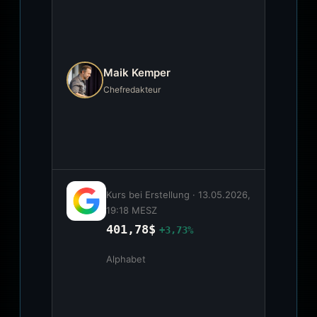
Maik Kemper
Chefredakteur
Kurs bei Erstellung ·
13.05.2026,
19:18 MESZ
401,78$
+3,73%
Alphabet