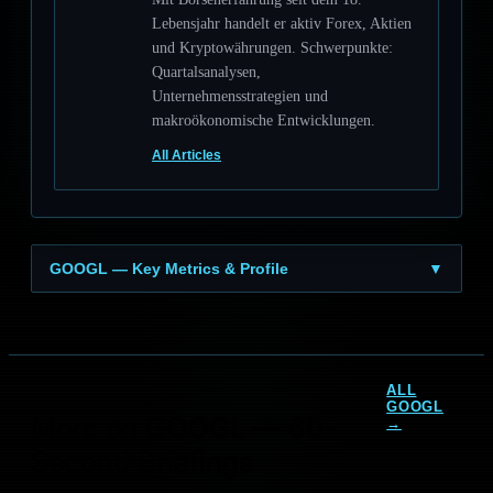
Lebensjahr handelt er aktiv Forex, Aktien
und Kryptowährungen. Schwerpunkte:
Quartalsanalysen,
Unternehmensstrategien und
makroökonomische Entwicklungen.
All Articles
GOOGL — Key Metrics & Profile
▼
ALL
GOOGL
More on GOOGL — 60-
Alphabet KI-
Alphabet Prognose: KI-
→
Investitionen bis $185
Boom, 400-Mrd.-
Second Briefings
Mrd.: Rekord-Boom
Umsatz und Anleger-
mit…
Chance