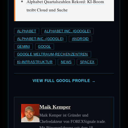
Alphabet Quartalszahlen Rekord: KI-Boom
treibt Cloud und Suche
ALPHABET
ALPHABET INC. (GOOGLE)
ALPHABET-INC.-(GOOGLE)
ANDROID
GEMINI
GOOGL
GOOGLE WELTRAUM-RECHENZENTREN
KI-INFRASTRUKTUR
NEWS
SPACEX
VIEW FULL GOOGL PROFILE →
Maik Kemper
Maik Kemper ist Gründer und
Chefredakteur von FOREXSignale.trade.
Mit Börsenerfahrung seit dem 18.