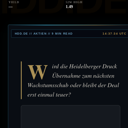
YIELD
52W HIGH
—
1.49
HDD.DE // AKTIEN // 9 MIN READ
14:37:34 UTC
W
ird die Heidelberger Druck
Übernahme zum nächsten
Wachstumsschub oder bleibt der Deal
erst einmal teuer?