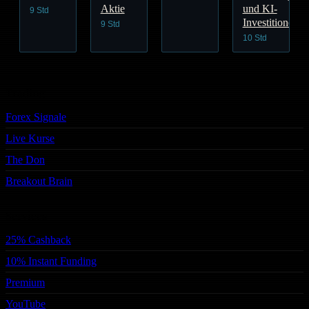
Aktie
und KI-
9 Std
Investitionen
9 Std
10 Std
Trading
Forex Signale
Live Kurse
The Don
Breakout Brain
Services
25% Cashback
10% Instant Funding
Premium
YouTube