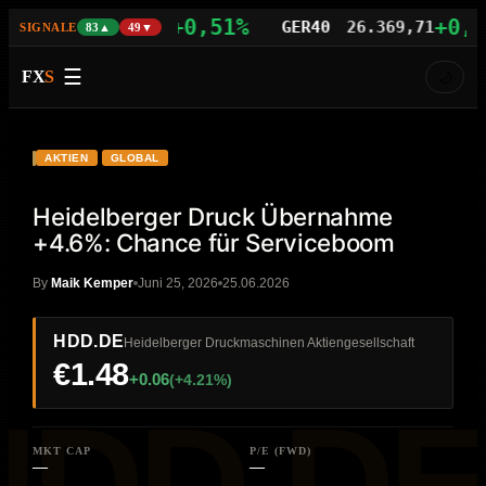
+0,51%
+0,75%
AS100
29.571,46
GER40
26.369,71
SIGNALE
83▲
49▼
☰
FX
S
🌙
VIDEO
HD
HDD.DE
AKTIEN
GLOBAL
Heidelberger Druck Übernahme
+4.6%: Chance für Serviceboom
By
Maik Kemper
Juni 25, 2026
25.06.2026
HDD.DE
Heidelberger Druckmaschinen Aktiengesellschaft
€1.48
+0.06
(+4.21%)
MKT CAP
P/E (FWD)
—
—