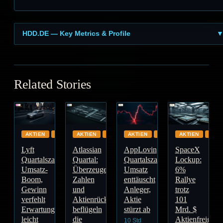
HDD.DE — Key Metrics & Profile
Related Stories
AKTIEN
GLOBAL
AKTIEN
CLOUD
AKTIEN
GLOBAL
AKTIEN
GLO
Lyft
Atlassian
AppLovin
SpaceX
Quartalszahlen:
Quartal:
Quartalszahlen:
Lockup:
Umsatz-
Überzeugende
Umsatz
6%
Boom,
Zahlen
enttäuscht
Rallye
Gewinn
und
Anleger,
trotz
verfehlt
Aktienrückkauf
Aktie
101
Erwartungen
beflügeln
stürzt ab
Mrd. $
leicht
die
Aktienfreigabe
10 Std