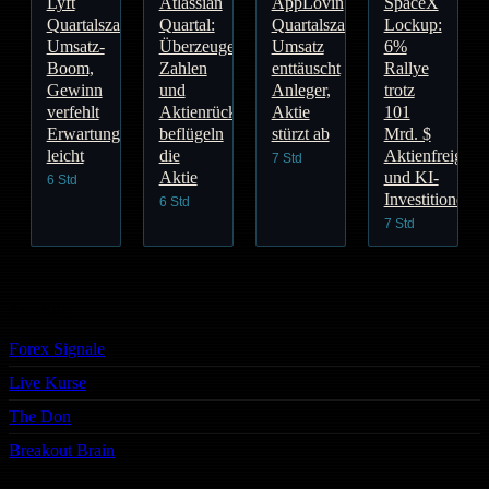
Lyft
Atlassian
AppLovin
SpaceX
Quartalszahlen:
Quartal:
Quartalszahlen:
Lockup:
Umsatz-
Überzeugende
Umsatz
6%
Boom,
Zahlen
enttäuscht
Rallye
Gewinn
und
Anleger,
trotz
verfehlt
Aktienrückkauf
Aktie
101
Erwartungen
beflügeln
stürzt ab
Mrd. $
leicht
die
Aktienfreigabe
7 Std
Aktie
und KI-
6 Std
Investitionen
6 Std
7 Std
Trading
Forex Signale
Live Kurse
The Don
Breakout Brain