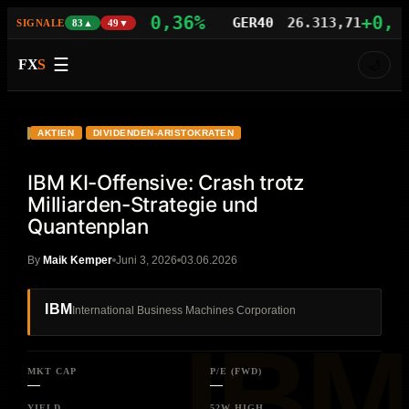
+0,36%
+0,54%
AS100
29.527,46
GER40
26.313,71
SIGNALE
83▲
49▼
☰
FX
S
🌙
VIDEO
HD
IBM
AKTIEN
DIVIDENDEN-ARISTOKRATEN
IBM KI-Offensive: Crash trotz
Milliarden-Strategie und
Quantenplan
By
Maik Kemper
Juni 3, 2026
03.06.2026
IBM
International Business Machines Corporation
MKT CAP
P/E (FWD)
—
—
YIELD
52W HIGH