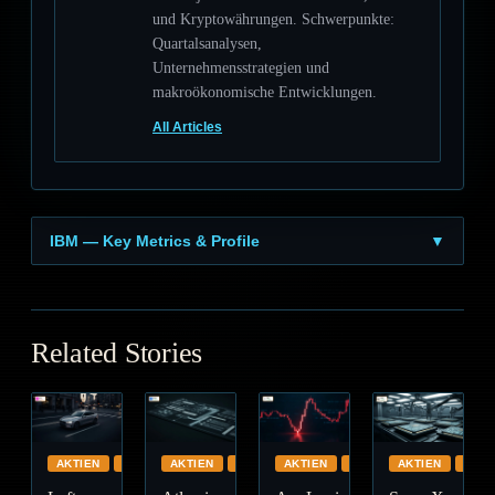
und Kryptowährungen. Schwerpunkte:
Quartalsanalysen,
Unternehmensstrategien und
makroökonomische Entwicklungen.
All Articles
IBM — Key Metrics & Profile
▼
Related Stories
AKTIEN
GLOBAL
AKTIEN
CLOUD
AKTIEN
GLOBAL
AKTIEN
GLO