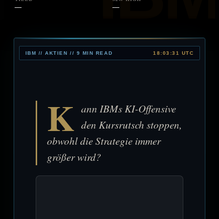
—
—
IBM // AKTIEN // 9 MIN READ
18:03:31 UTC
K
ann IBMs KI-Offensive
den Kursrutsch stoppen,
obwohl die Strategie immer
größer wird?