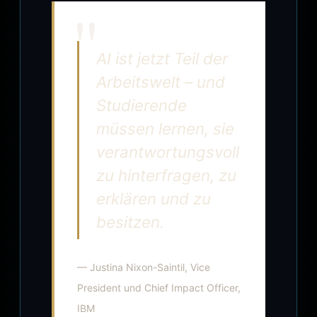
AI ist jetzt Teil der
Arbeitswelt – und
Studierende
müssen lernen, sie
verantwortungsvoll
zu hinterfragen, zu
erklären und zu
besitzen.
— Justina Nixon-Saintil, Vice
President und Chief Impact Officer,
IBM