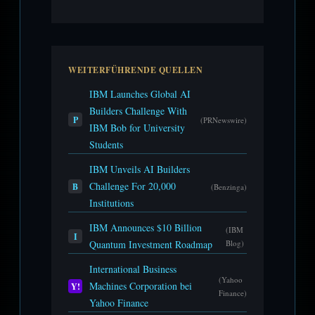
WEITERFÜHRENDE QUELLEN
IBM Launches Global AI
Builders Challenge With
P
(PRNewswire)
IBM Bob for University
Students
IBM Unveils AI Builders
Challenge For 20,000
B
(Benzinga)
Institutions
IBM Announces $10 Billion
(IBM
I
Quantum Investment Roadmap
Blog)
International Business
(Yahoo
Machines Corporation bei
Y!
Finance)
Yahoo Finance