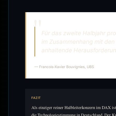
Für das zweite Halbjahr pr
im Zusammenhang mit den M
anhaltende Herausforderun
— Francois-Xavier Bouvignies, UBS
FAZIT
Als einziger reiner Halbleiterkonzern im DAX ist
die Technologiestimmung in Deutschland. Der Ku