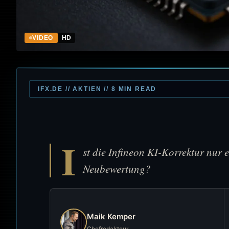
VIDEO
HD
IFX.DE // AKTIEN // 8 MIN READ
I
st die Infineon KI-Korrektur nur 
Neubewertung?
Maik Kemper
Chefredakteur