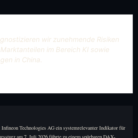
ognostizieren wir zunehmende Risiken
arktanteilen im Bereich KI sowie
gen in China.
 Infineon Technologies AG ein systemrelevanter Indikator für
rssturz am 7. Juli 2026 führte zu einem spürbaren DAX-