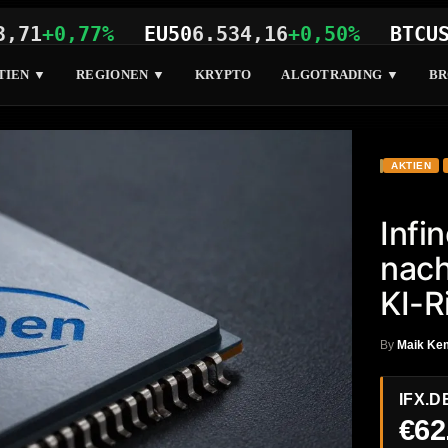
0,77%
EU50
6.534,16
+0,50%
BTCUSD
64.
TIEN ▼
REGIONEN ▼
KRYPTO
ALGOTRADING ▼
BR
AKTIEN
Infi
nac
KI-R
By
Maik Ke
IFX.D
€62