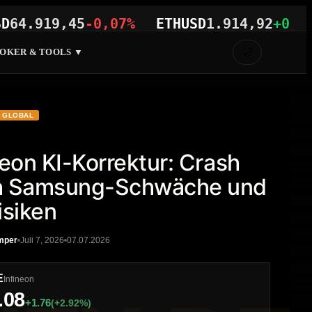
919,45
-0,07%
ETHUSD
1.914,92
+0,07%
🌙
OKER & TOOLS ▼
GLOBAL
neon KI-Korrektur: Crash
h Samsung-Schwäche und
isiken
mper
Juli 7, 2026
07.07.2026
E
Infineon
.08
+1.76
(+2.92%)