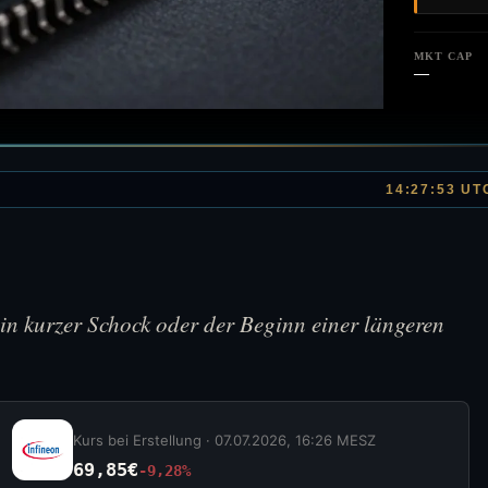
MKT CAP
—
14:27:53 UT
ein kurzer Schock oder der Beginn einer längeren
Kurs bei Erstellung ·
07.07.2026, 16:26 MESZ
69,85€
-9,28%