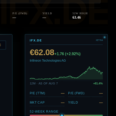
P/E (FWD)
YIELD
52W HIGH
—
—
63.46
IFX.DE
XETRA
C
€62.08
+1.76 (+2.92%)
Infineon Technologies AG
12M · AS OF AUG 7
+81.4%
—
—
P/E (TTM)
P/E (FWD)
—
—
MKT CAP
YIELD
52-WEEK RANGE