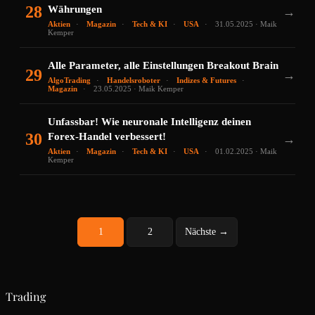
28
Währungen
→
Aktien
Magazin
Tech & KI
USA
31.05.2025 · Maik
Kemper
Alle Parameter, alle Einstellungen Breakout Brain
29
→
AlgoTrading
Handelsroboter
Indizes & Futures
Magazin
23.05.2025 · Maik Kemper
Unfassbar! Wie neuronale Intelligenz deinen
30
Forex-Handel verbessert!
→
Aktien
Magazin
Tech & KI
USA
01.02.2025 · Maik
Kemper
1
2
Nächste →
Trading