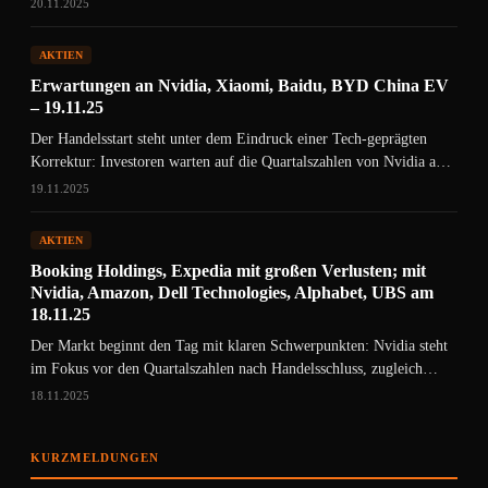
20.11.2025
AKTIEN
Erwartungen an Nvidia, Xiaomi, Baidu, BYD China EV
– 19.11.25
Der Handelsstart steht unter dem Eindruck einer Tech-geprägten
Korrektur: Investoren warten auf die Quartalszahlen von Nvidia am
Abend, nachdem zuvor…
19.11.2025
AKTIEN
Booking Holdings, Expedia mit großen Verlusten; mit
Nvidia, Amazon, Dell Technologies, Alphabet, UBS am
18.11.25
Der Markt beginnt den Tag mit klaren Schwerpunkten: Nvidia steht
im Fokus vor den Quartalszahlen nach Handelsschluss, zugleich
treiben Unternehmensanleihen…
18.11.2025
KURZMELDUNGEN