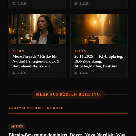
02.12.2025
28.11.2025
AKTIEN
AKTIEN
MoreThreads ? Risiko für
26.11.2025 — KI‑Chipkrieg,
Nvidia! Pentagon-Schock &
RBNZ‑Senkung,
Robinhood-Rallye – 3
Alibaba,Meitua, BestBuy
Risiken
u.v.m
27.11.2025
26.11.2025
MEHR AUS BÖRSEN-BRIEFING
ANALYSEN & HINTERGRUND
AKTIEN
Bitcoin-Bewegung dominiert, Bayer, Novo Nordisk: Was