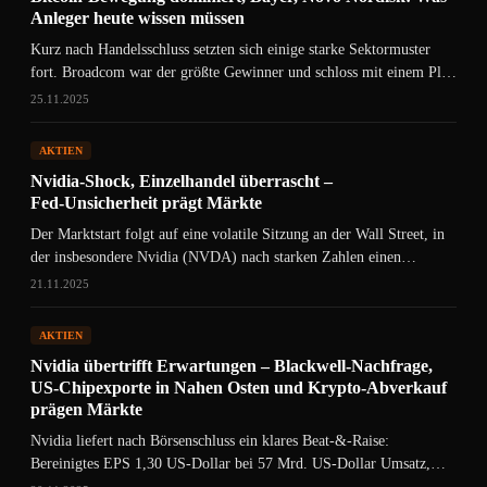
Anleger heute wissen müssen
Kurz nach Handelsschluss setzten sich einige starke Sektormuster
fort. Broadcom war der größte Gewinner und schloss mit einem Plus
von…
25.11.2025
AKTIEN
Nvidia‑Shock, Einzelhandel überrascht –
Fed‑Unsicherheit prägt Märkte
Der Marktstart folgt auf eine volatile Sitzung an der Wall Street, in
der insbesondere Nvidia (NVDA) nach starken Zahlen einen…
21.11.2025
AKTIEN
Nvidia übertrifft Erwartungen – Blackwell‑Nachfrage,
US‑Chipexporte in Nahen Osten und Krypto‑Abverkauf
prägen Märkte
Nvidia liefert nach Börsenschluss ein klares Beat‑&‑Raise:
Bereinigtes EPS 1,30 US-Dollar bei 57 Mrd. US‑Dollar Umsatz,
Rechenzentrumserlöse 51,2 Mrd. US‑Dollar…