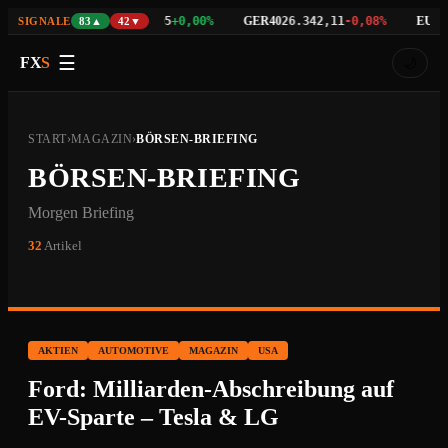
NAS100
GER40
EU50
03%
29.786,95
+0,00%
26.342,11
-0,08%
6.
SIGNALE
83▲
42▼
☰
FX
S
🌙
START
›
MAGAZIN
›
BÖRSEN-BRIEFING
BÖRSEN-BRIEFING
Morgen Briefing
32
Artikel
AKTIEN
AUTOMOTIVE
MAGAZIN
USA
Ford: Milliarden-Abschreibung auf
EV-Sparte – Tesla & LG