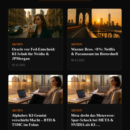
AKTIEN
AKTIEN
Oracle vor Fed-Entscheid:
Warner Bros. +8%: Netflix
KI-Schub für Nvidia &
& Paramount im Bieterduell
JPMorgan
09.12.2025
10.12.2025
AKTIEN
AKTIEN
Alphabet: KI-Gemini
Meta dreht das Metaverse:
verschiebt Macht – BYD &
Spar-Schock bei META &
TSMC im Fokus
NVIDIA als KI-
Renditebooster