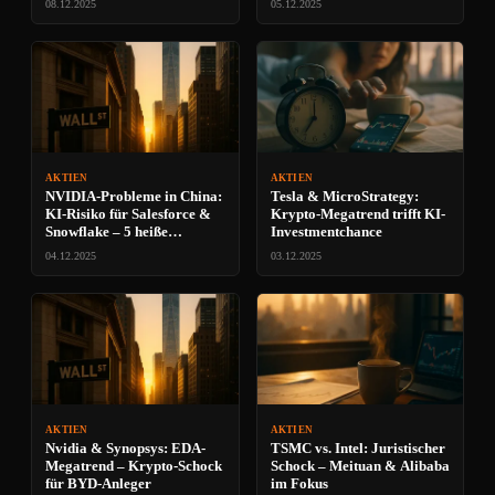
08.12.2025
05.12.2025
AKTIEN
AKTIEN
NVIDIA-Probleme in China:
Tesla & MicroStrategy:
KI-Risiko für Salesforce &
Krypto-Megatrend trifft KI-
Snowflake – 5 heiße
Investmentchance
Investment-Chancen
04.12.2025
03.12.2025
AKTIEN
AKTIEN
Nvidia & Synopsys: EDA-
TSMC vs. Intel: Juristischer
Megatrend – Krypto-Schock
Schock – Meituan & Alibaba
für BYD-Anleger
im Fokus