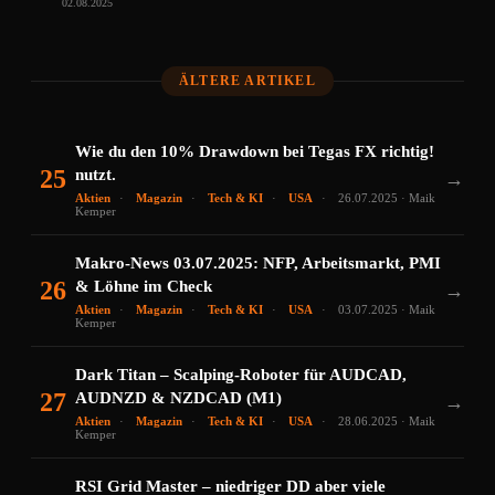
02.08.2025
ÄLTERE ARTIKEL
Wie du den 10% Drawdown bei Tegas FX richtig!
25
nutzt.
→
Aktien
Magazin
Tech & KI
USA
26.07.2025 · Maik
Kemper
Makro-News 03.07.2025: NFP, Arbeitsmarkt, PMI
26
& Löhne im Check
→
Aktien
Magazin
Tech & KI
USA
03.07.2025 · Maik
Kemper
Dark Titan – Scalping-Roboter für AUDCAD,
27
AUDNZD & NZDCAD (M1)
→
Aktien
Magazin
Tech & KI
USA
28.06.2025 · Maik
Kemper
RSI Grid Master – niedriger DD aber viele