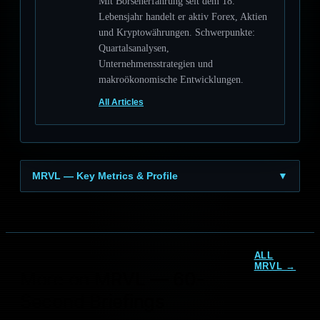
Mit Börsenerfahrung seit dem 18.
Lebensjahr handelt er aktiv Forex, Aktien
und Kryptowährungen. Schwerpunkte:
Quartalsanalysen,
Unternehmensstrategien und
makroökonomische Entwicklungen.
All Articles
MRVL — Key Metrics & Profile
▼
ALL
MRVL →
More on MRVL — 60-
Marvell Technology
Insiderverkäufe: 37%
Marvell Technology
Second Briefings
Umsatzboom als
Upgrade +6%: Barclays
Chance?
setzt auf…