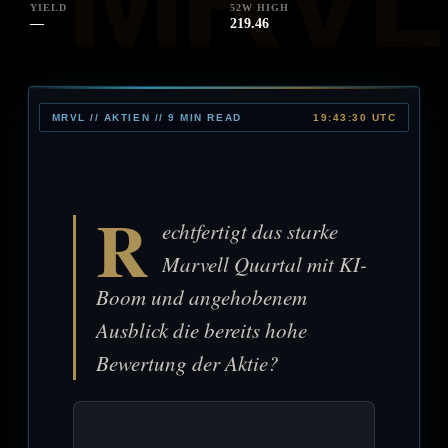
YIELD
52W HIGH
—
219.46
MRVL // AKTIEN // 9 MIN READ
19:43:30 UTC
R
echtfertigt das starke
Marvell Quartal mit KI-
Boom und angehobenem
Ausblick die bereits hohe
Bewertung der Aktie?