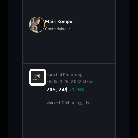
Maik Kemper
Chefredakteur
Kurs bei Erstellung ·
28.05.2026, 21:42 MESZ
205,24$
+3,29%
Marvell Technology, Inc.