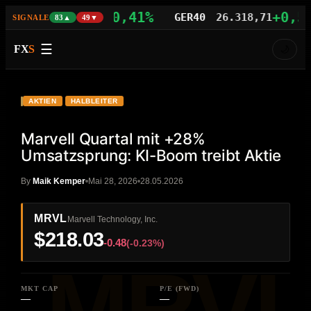
+0,41%
+0,56%
S100
29.541,46
GER40
26.318,71
SIGNALE
83▲
49▼
☰
FX
S
🌙
VIDEO
HD
MRVL
AKTIEN
HALBLEITER
Marvell Quartal mit +28%
Umsatzsprung: KI-Boom treibt Aktie
By
Maik Kemper
Mai 28, 2026
28.05.2026
MRVL
Marvell Technology, Inc.
$218.03
-0.48
(-0.23%)
MKT CAP
P/E (FWD)
—
—