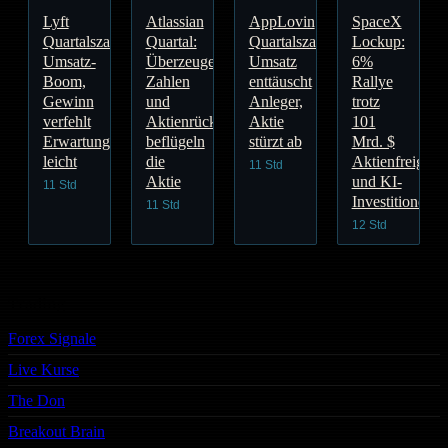
Lyft
Atlassian
AppLovin
SpaceX
Quartalszahlen:
Quartal:
Quartalszahlen:
Lockup:
Umsatz-
Überzeugende
Umsatz
6%
Boom,
Zahlen
enttäuscht
Rallye
Gewinn
und
Anleger,
trotz
verfehlt
Aktienrückkauf
Aktie
101
Erwartungen
beflügeln
stürzt ab
Mrd. $
leicht
die
Aktienfreigabe
11 Std
Aktie
und KI-
11 Std
Investitionen
11 Std
12 Std
Trading
Forex Signale
Live Kurse
The Don
Breakout Brain