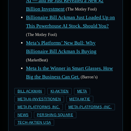
AI — and He Just Revealed a New $2
Billion Investment
(The Motley Fool)
Billionaire Bill Ackman Just Loaded Up on
This Powerhouse AI Stock. Should You?
(The Motley Fool)
Meta’s Platforms’ New Bull: Why
Billionaire Bill Ackman Is Buying
(MarketBeat)
Meta Is the Winner in Smart Glasses. How
Big the Business Can Get.
(Barron’s)
BILL ACKMAN
KI-AKTIEN
META
META AI-INVESTITIONEN
META AKTIE
META PLATFORMS, INC.
META-PLATFORMS,-INC.
NEWS
PERSHING SQUARE
TECH-AKTIEN USA