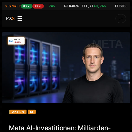
NAS100
GER40
EU50
29.639,71
+0,74%
26.371,71
+0,76%
6.533,6
SIGNALE
83▲
49▼
☰
FX
S
🌙
META
AKTIEN
KI
Meta AI-Investitionen: Milliarden-