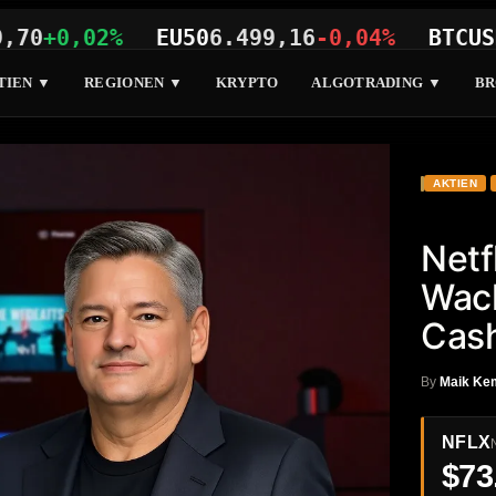
0,02%
EU50
6.499,16
-0,04%
BTCUSD
64.
TIEN ▼
REGIONEN ▼
KRYPTO
ALGOTRADING ▼
BR
AKTIEN
Netf
Wach
Cash
By
Maik Ke
NFLX
$73