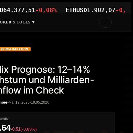
377,51
-0,08%
ETHUSD
1.902,07
-0,20%
V
🌙
OKER & TOOLS ▼
KOMMUNIKATION
lix Prognose: 12–14%
stum und Milliarden-
flow im Check
mper
Mai 19, 2026
19.05.2026
Netflix
.64
-0.51
(-0.69%)