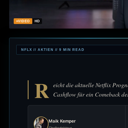
VIDEO
HD
NFLX // AKTIEN // 9 MIN READ
R
eicht die aktuelle Netflix Pro
Cashflow für ein Comeback de
Maik Kemper
Chefredakteur