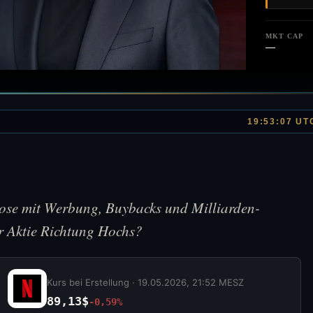
MKT CAP
—
19:53:07 UT
gnose mit Werbung, Buybacks und Milliarden-
r Aktie Richtung Hochs?
Kurs bei Erstellung ·
19.05.2026, 21:52 MESZ
89,13$
-0,59%