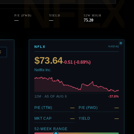
P/E (FWD)
YIELD
52W HIGH
—
—
75.20
NFLX
NASDAQ
C
$73.64
-0.51 (-0.69%)
Netflix Inc.
12M · AS OF AUG 6
-37.6%
—
—
P/E (TTM)
P/E (FWD)
—
—
MKT CAP
YIELD
52-WEEK RANGE