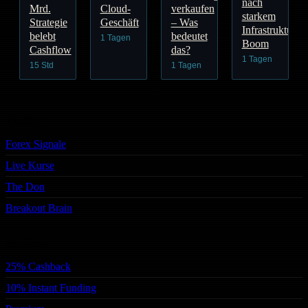
nach
Mrd.
Cloud-
verkaufen
starkem
Strategie
Geschäft
– Was
Infrastruktur-
belebt
bedeutet
1 Tagen
Boom
Cashflow
das?
1 Tagen
15 Std
1 Tagen
Trading
Forex Signale
Live Kurse
The Don
Breakout Brain
Services
25% Cashback
10% Instant Funding