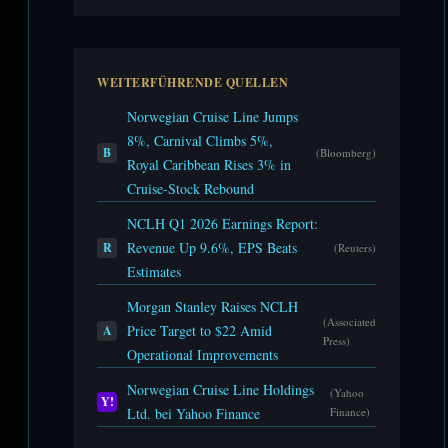
WEITERFÜHRENDE QUELLEN
Norwegian Cruise Line Jumps
8%, Carnival Climbs 5%,
B
(Bloomberg)
Royal Caribbean Rises 3% in
Cruise-Stock Rebound
NCLH Q1 2026 Earnings Report:
Revenue Up 9.6%, EPS Beats
R
(Reuters)
Estimates
Morgan Stanley Raises NCLH
(Associated
Price Target to $22 Amid
A
Press)
Operational Improvements
Norwegian Cruise Line Holdings
(Yahoo
Y!
Ltd. bei Yahoo Finance
Finance)