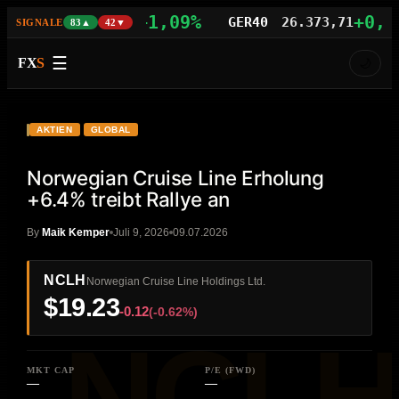
+1,09%
+0,77%
AS100
29.742,21
GER40
26.373,71
SIGNALE
83▲
42▼
☰
FX
S
🌙
VIDEO
HD
NCLH
AKTIEN
GLOBAL
Norwegian Cruise Line Erholung
+6.4% treibt Rallye an
By
Maik Kemper
Juli 9, 2026
09.07.2026
NCLH
Norwegian Cruise Line Holdings Ltd.
$19.23
-0.12
(-0.62%)
MKT CAP
P/E (FWD)
—
—