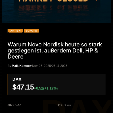
AKTIEN
EUROPA
Warum Novo Nordisk heute so stark
gestiegen ist, außerdem Dell, HP &
Deere
By
Maik Kemper
Nov. 26, 2025
26.11.2025
DAX
$47.15
+0.52
(+1.12%)
MKT CAP
P/E (FWD)
—
—