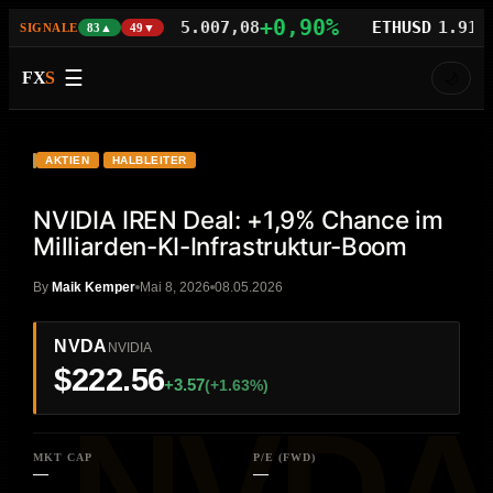
47%
+0,90%
BTCUSD
65.007,08
ETHUSD
1.918,27
SIGNALE
83▲
49▼
☰
FX
S
🌙
VIDEO
YouTube
NVDA
AKTIEN
HALBLEITER
NVIDIA IREN Deal: +1,9% Chance im
Milliarden-KI-Infrastruktur-Boom
By
Maik Kemper
Mai 8, 2026
08.05.2026
NVDA
NVIDIA
$222.56
+3.57
(+1.63%)
MKT CAP
P/E (FWD)
—
—