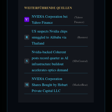
WEITERFÜHRENDE QUELLEN
NVIDIA Corporation bei
(Yahoo
Y!
Yahoo Finance
Finance)
US suspects Nvidia chips
smuggled to Alibaba via
R
(Reuters)
Thailand
Nvidia-backed Coherent
posts record quarter as AI
S
(SDxCentral)
infrastructure buildout
accelerates optics demand
NVIDIA Corporation
Shares Bought by Hobart
M
(MarketBeat)
Private Capital LLC