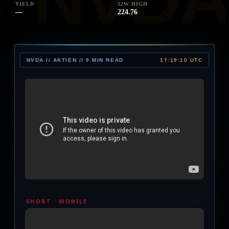
YIELD
52W HIGH
—
224.76
NVDA // AKTIEN // 9 MIN READ
17:19:10 UTC
SHORT · MOBILE