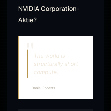
NVIDIA Corporation-
Aktie?
The world is
structurally short
compute.
— Daniel Roberts