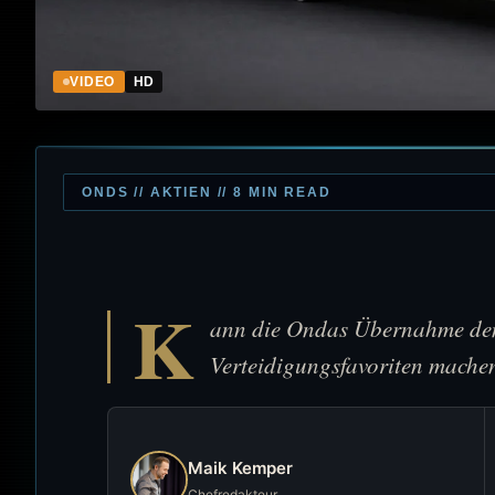
VIDEO
HD
ONDS // AKTIEN // 8 MIN READ
K
ann die Ondas Übernahme den
Verteidigungsfavoriten mache
Maik Kemper
Chefredakteur