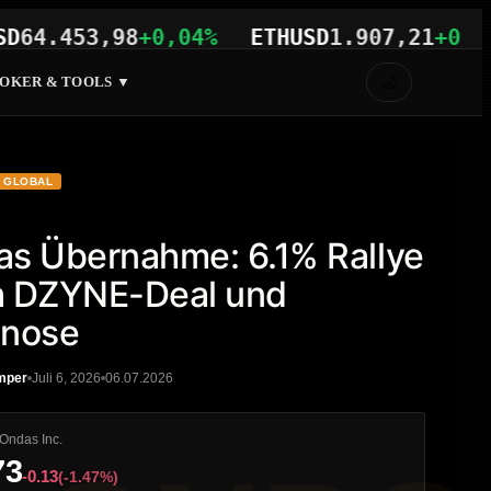
.453,98
+0,04%
ETHUSD
1.907,21
+0,07%
🌙
OKER & TOOLS ▼
GLOBAL
s Übernahme: 6.1% Rallye
h DZYNE-Deal und
gnose
mper
Juli 6, 2026
06.07.2026
Ondas Inc.
73
-0.13
(-1.47%)