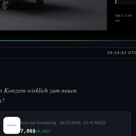
MKT CAP
—
20:14:01 UT
 Konzern wirklich zum neuen
n?
Kurs bei Erstellung ·
06.07.2026, 22:12 MESZ
7,86$
+6,06%