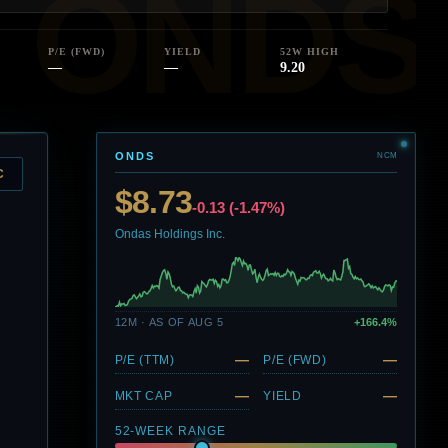
P/E (FWD)
YIELD
52W HIGH
—
—
9.20
ONDS
NCM
C
$8.73
-0.13 (-1.47%)
Ondas Holdings Inc.
12M · AS OF AUG 5
+166.4%
—
—
P/E (TTM)
P/E (FWD)
—
—
MKT CAP
YIELD
52-WEEK RANGE