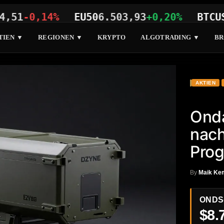
-0,14%
EU50
6.503,93
+0,20%
BTCUSD
64
TIEN ▼
REGIONEN ▼
KRYPTO
ALGOTRADING ▼
BR
AKTIEN
Onda
nac
Pro
By
Maik Ke
ONDS
$8.