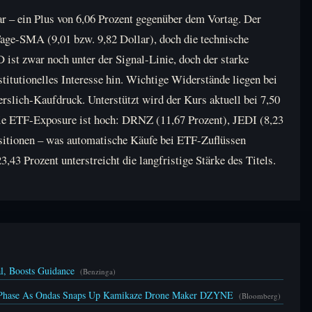
lar – ein Plus von 6,06 Prozent gegenüber dem Vortag. Der
Tage-SMA (9,01 bzw. 9,82 Dollar), doch die technische
st zwar noch unter der Signal-Linie, doch der starke
itutionelles Interesse hin. Wichtige Widerstände liegen bei
rslich-Kaufdruck. Unterstützt wird der Kurs aktuell bei 7,50
 Die ETF-Exposure ist hoch: DRNZ (11,67 Prozent), JEDI (8,23
sitionen – was automatische Käufe bei ETF-Zuflüssen
43 Prozent unterstreicht die langfristige Stärke des Titels.
, Boosts Guidance
(Benzinga)
 Phase As Ondas Snaps Up Kamikaze Drone Maker DZYNE
(Bloomberg)