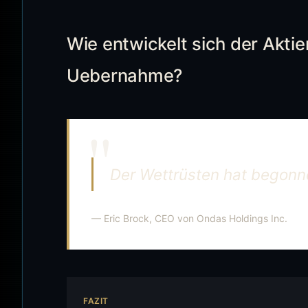
Wie entwickelt sich der Akti
Uebernahme?
Der Wettrüsten hat begonn
— Eric Brock, CEO von Ondas Holdings Inc.
FAZIT