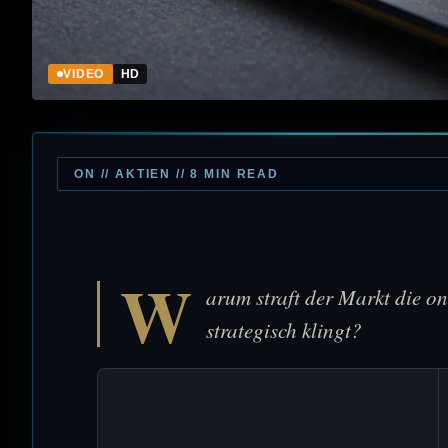
VIDEO
HD
ON // AKTIEN // 8 MIN READ
W
arum straft der Markt die 
strategisch klingt?