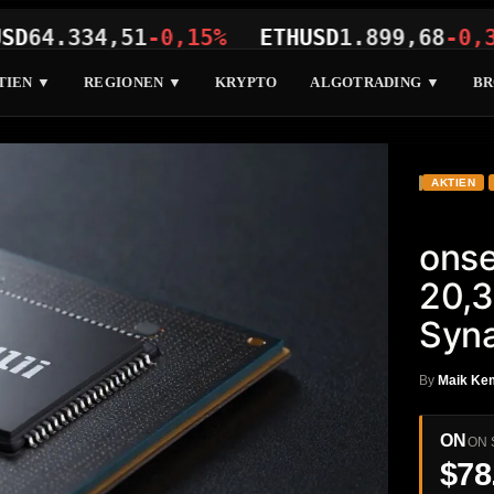
.334,51
-0,15%
ETHUSD
1.899,68
-0,33%
TIEN ▼
REGIONEN ▼
KRYPTO
ALGOTRADING ▼
BR
AKTIEN
ons
20,3
Syna
By
Maik Ke
ON
ON 
$78