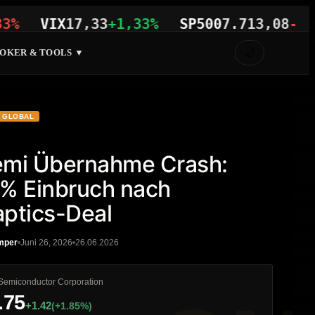
VIX
17,33
+1,33%
SP500
7.713,08
-0,04%
🌙
OKER & TOOLS ▼
GLOBAL
emi Übernahme Crash:
% Einbruch nach
ptics-Deal
mper
Juni 26, 2026
26.06.2026
Semiconductor Corporation
.75
+1.42
(+1.85%)