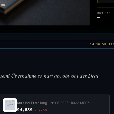
MKT CAP
—
14:36:58 UT
onsemi Übernahme so hart ab, obwohl der Deal
Kurs bei Erstellung ·
26.06.2026, 16:33 MESZ
94,68$
-20,26%