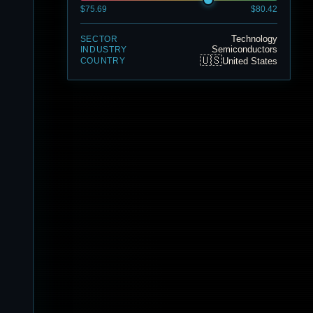
$75.69
$80.42
Technology
SECTOR
Semiconductors
INDUSTRY
🇺🇸
United States
COUNTRY