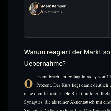
Maik Kemper
Chefredakteur
Warum reagiert der Markt so 
Uebernahme?
o
nsemi brach am Freitag intraday von 1
Prozent. Der Kurs liegt damit deutli
nahe dem Jahrestief. Die Reaktion folgt dir
Synaptics, die als reiner Aktientausch mit ei
Synaptics-Aktie strukturiert ist. Die Transak