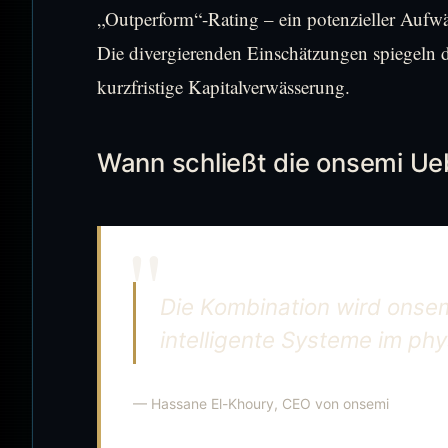
„Outperform“-Rating – ein potenzieller Aufw
Die divergierenden Einschätzungen spiegeln d
kurzfristige Kapitalverwässerung.
Wann schließt die onsemi U
Die Kombination wird onsem
intelligente Systeme im p
— Hassane El-Khoury, CEO von onsemi