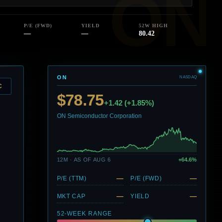
P/E (FWD)
YIELD
52W HIGH
—
—
80.42
ON
NASDAQ
C
$78.75
+1.42 (+1.85%)
ON Semiconductor Corporation
12M · AS OF AUG 6
+64.6%
—
—
P/E (TTM)
P/E (FWD)
—
—
MKT CAP
YIELD
52-WEEK RANGE