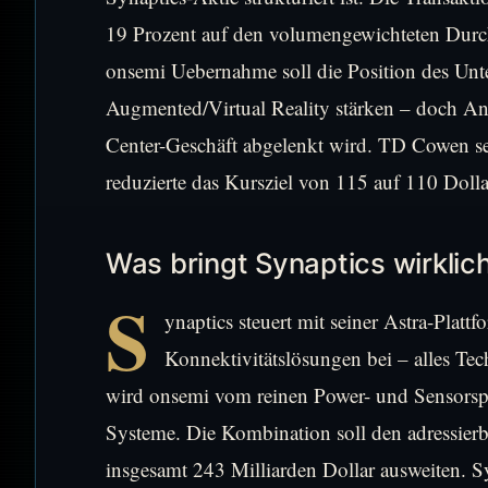
19 Prozent auf den volumengewichteten Durch
onsemi Uebernahme soll die Position des Un
Augmented/Virtual Reality stärken – doch Anl
Center-Geschäft abgelenkt wird. TD Cowen s
reduzierte das Kursziel von 115 auf 110 Dollar
Was bringt Synaptics wirklic
S
ynaptics steuert mit seiner Astra-Plat
Konnektivitätslösungen bei – alles Tec
wird onsemi vom reinen Power- und Sensorspez
Systeme. Die Kombination soll den adressier
insgesamt 243 Milliarden Dollar ausweiten. S