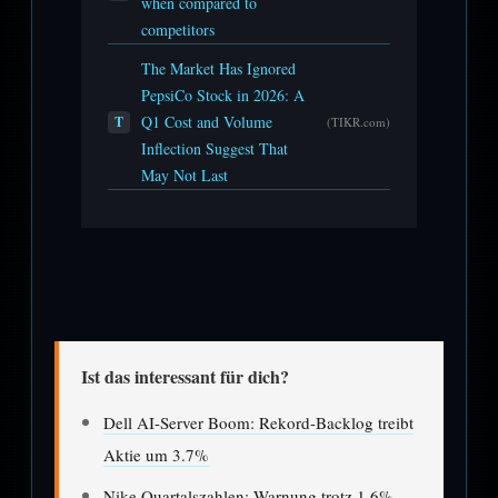
when compared to
competitors
The Market Has Ignored
PepsiCo Stock in 2026: A
Q1 Cost and Volume
T
(TIKR.com)
Inflection Suggest That
May Not Last
Ist das interessant für dich?
Dell AI-Server Boom: Rekord-Backlog treibt
Aktie um 3.7%
Nike Quartalszahlen: Warnung trotz 1,6%