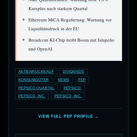
Kursplus nach starkem Quartal
Ethereum MiCA Regulierung: Warnung vor
Liquiditätsdruck in der EU
Broadcom KI-Chip treibt Boom mit Jalapeño
und OpenAI
AKTIENRÜCKKAUF
DIVIDENDE
KONSUMGÜTER
NEWS
PEP
PEPSICO QUARTAL
PEPSICO,
PEPSICO, INC.
PEPSICO,-INC.
VIEW FULL PEP PROFILE →