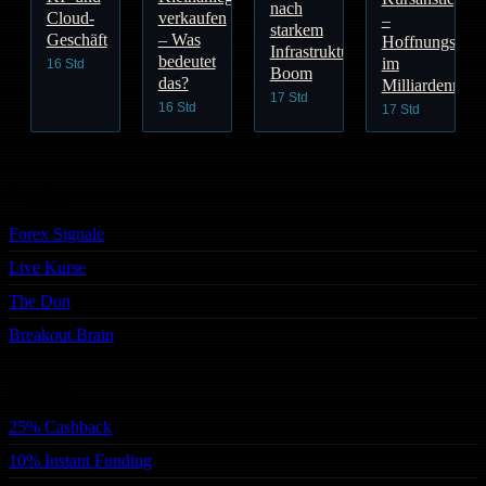
nach
Cloud-
verkaufen
–
starkem
Geschäft
– Was
Hoffnungsträg
Infrastruktur-
bedeutet
im
16 Std
Boom
das?
Milliardenmark
17 Std
16 Std
17 Std
Trading
Forex Signale
Live Kurse
The Don
Breakout Brain
Services
25% Cashback
10% Instant Funding