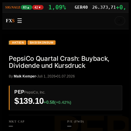
+1,09%
+0,77%
AS100
29.742,21
GER40
26.373,71
SIGNALE
83▲
42▼
☰
FX
S
🌙
VIDEO
HD
PEP
AKTIEN
BASISKONSUM
PepsiCo Quartal Crash: Buyback,
Dividende und Kursdruck
By
Maik Kemper
Juli 1, 2026
01.07.2026
PEP
PepsiCo, Inc.
$139.10
+0.58
(+0.42%)
MKT CAP
P/E (FWD)
—
—