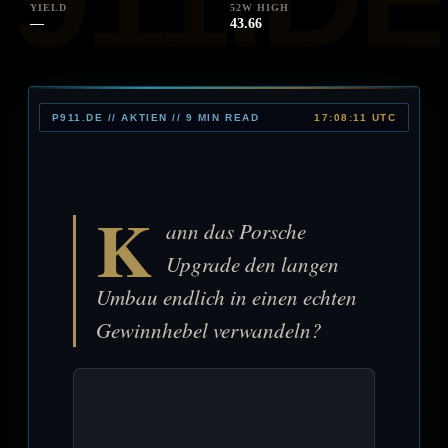
YIELD
52W HIGH
—
43.66
P911.DE // AKTIEN // 9 MIN READ
17:08:11 UTC
K
ann das Porsche
Upgrade den langen
Umbau endlich in einen echten
Gewinnhebel verwandeln?