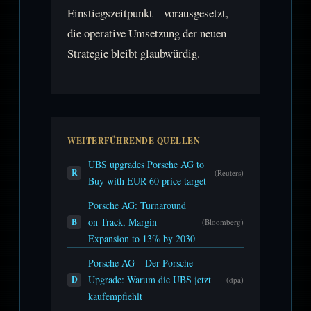
Einstiegszeitpunkt – vorausgesetzt,
die operative Umsetzung der neuen
Strategie bleibt glaubwürdig.
WEITERFÜHRENDE QUELLEN
UBS upgrades Porsche AG to
R
(Reuters)
Buy with EUR 60 price target
Porsche AG: Turnaround
on Track, Margin
B
(Bloomberg)
Expansion to 13% by 2030
Porsche AG – Der Porsche
Upgrade: Warum die UBS jetzt
D
(dpa)
kaufempfiehlt