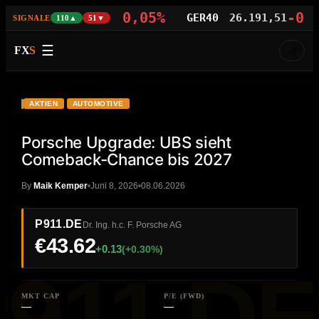
-0,05%
-0,03
NAS100
29.448,21
GER40
26.191,51
SIGNALE
110▲
51▼
☰
FX
S
🌙
VIDEO
HD
P911.DE
AKTIEN
AUTOMOTIVE
Porsche Upgrade: UBS sieht
Comeback-Chance bis 2027
By
Maik Kemper
Juni 8, 2026
08.06.2026
P911.DE
Dr. Ing. h.c. F. Porsche AG
€43.62
+0.13
(+0.30%)
MKT CAP
P/E (FWD)
—
—