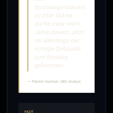
Sportwagenbauers
zu alter Stärke
dürfte zwar noch
Jahre dauern, jetzt
sei allerdings der
richtige Zeitpunkt
zum Einstieg
gekommen.
— Patrick Hummel, UBS-Analyst
FAZIT