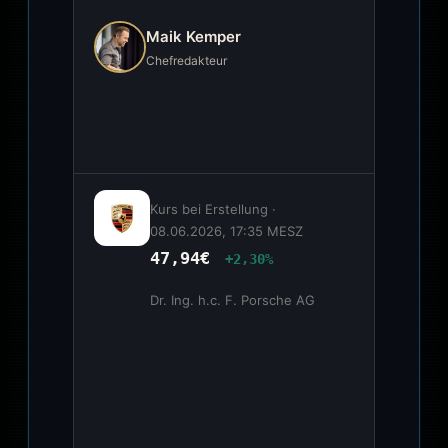
Maik Kemper
Chefredakteur
Kurs bei Erstellung ·
08.06.2026, 17:35 MESZ
47,94€
+2,30%
Dr. Ing. h.c. F. Porsche AG