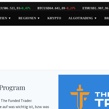
50
BTCUSD
ETHUSD
6.521,93
+0,47%
64.641,89
-0,27%
1.907,96
-0
TIEN ▼
REGIONEN ▼
KRYPTO
ALGOTRADING ▼
BR
 Program
n The Funded Trader.
e auf was wichtig ist, bzw. was