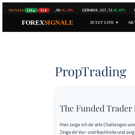
NAS100
GER40
EU
98
+0,13%
29.390,96
-0,24%
26.217,51
+0,07%
SIGNALE
110▲
51▼
FOREX
SIGNALE
JETZT LIVE ▼
AK
PropTrading
The Funded Trader
Hier zeige ich dir alle Challenges vo
Zeige dir Vor- und Nachteile und zeig