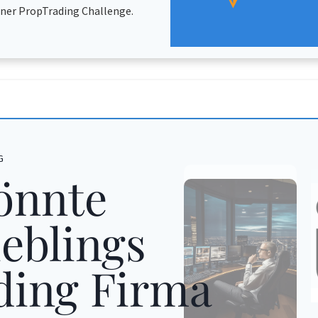
iner PropTrading Challenge.
G
önnte
eblings
ding Firma