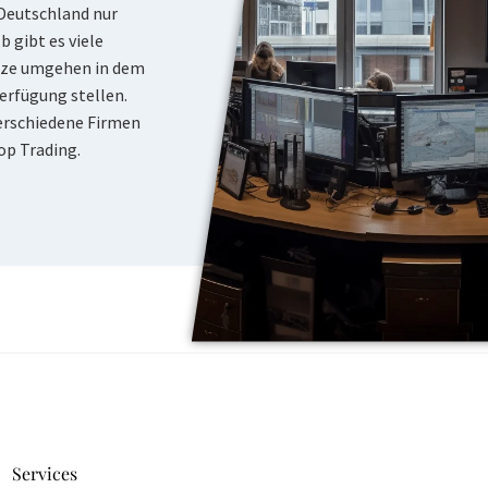
 Deutschland nur
b gibt es viele
nze umgehen in dem
erfügung stellen.
 verschiedene Firmen
op Trading.
Services