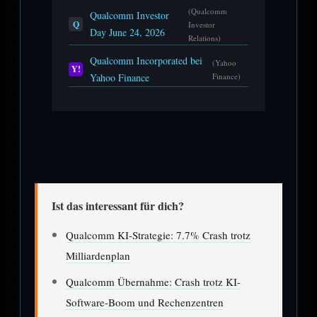
(Qualcomm
Qualcomm Investor
Q
Investor
Day June 24, 2026
Relations)
Qualcomm Incorporated bei
(Yahoo
Y!
Yahoo Finance
Finance)
Ist das interessant für dich?
Qualcomm KI-Strategie: 7.7% Crash trotz
Milliardenplan
Qualcomm Übernahme: Crash trotz KI-
Software-Boom und Rechenzentren