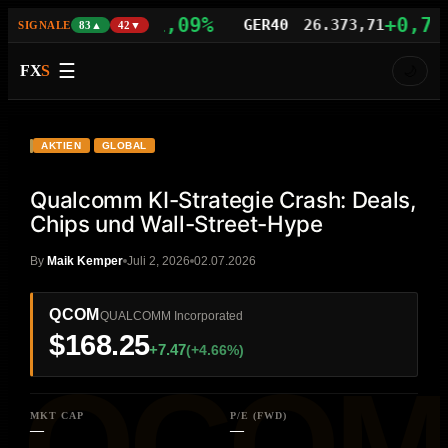
+1,09%
+0,77%
100
29.742,21
GER40
26.373,71
SIGNALE
83▲
42▼
☰
FX
S
🌙
VIDEO
HD
QCOM
AKTIEN
GLOBAL
Qualcomm KI-Strategie Crash: Deals,
Chips und Wall-Street-Hype
By
Maik Kemper
Juli 2, 2026
02.07.2026
QCOM
QUALCOMM Incorporated
$168.25
+7.47
(+4.66%)
MKT CAP
P/E (FWD)
—
—