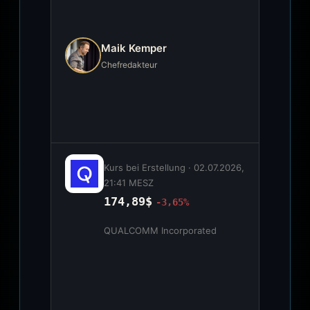
Maik Kemper
Chefredakteur
Kurs bei Erstellung ·
02.07.2026,
21:41 MESZ
174,89$
-3,65%
QUALCOMM Incorporated