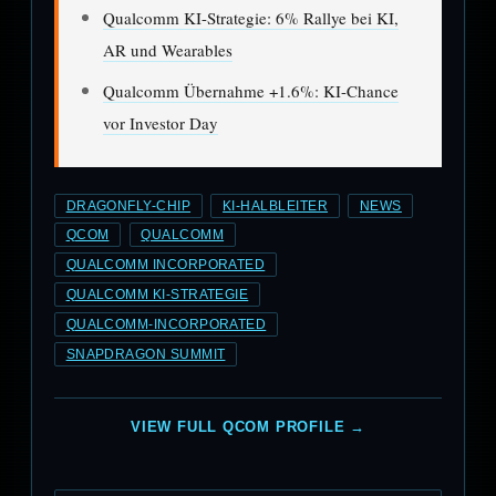
Qualcomm KI-Strategie: 6% Rallye bei KI,
AR und Wearables
Qualcomm Übernahme +1.6%: KI-Chance
vor Investor Day
DRAGONFLY-CHIP
KI-HALBLEITER
NEWS
QCOM
QUALCOMM
QUALCOMM INCORPORATED
QUALCOMM KI-STRATEGIE
QUALCOMM-INCORPORATED
SNAPDRAGON SUMMIT
VIEW FULL QCOM PROFILE →