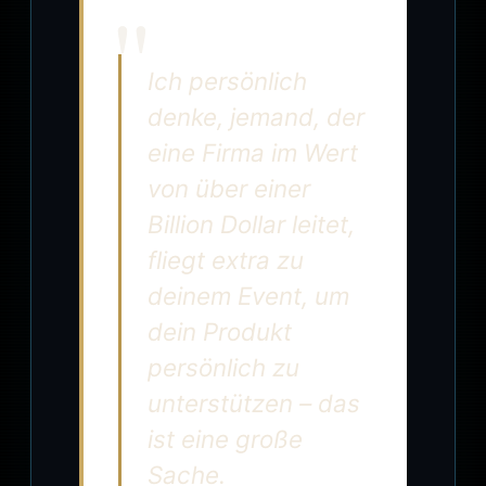
Ich persönlich
denke, jemand, der
eine Firma im Wert
von über einer
Billion Dollar leitet,
fliegt extra zu
deinem Event, um
dein Produkt
persönlich zu
unterstützen – das
ist eine große
Sache.