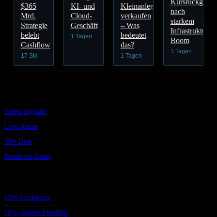
Kursrückgang
$365
KI- und
Kleinanleger
nach
Mrd.
Cloud-
verkaufen
starkem
Strategie
Geschäft
– Was
Infrastruktur-
belebt
bedeutet
1 Tagen
Boom
Cashflow
das?
1 Tagen
17 Std
1 Tagen
Trading
Forex Signale
Live Kurse
The Don
Breakout Brain
Services
25% Cashback
10% Instant Funding