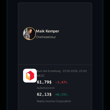
Maik Kemper
Chefredakteur
Kurs bei Erstellung ·
07.05.2026, 22:00
MESZ
61,79$
-3,47%
Außerbörslich
62,13$
+0,55%
Realty Income Corporation