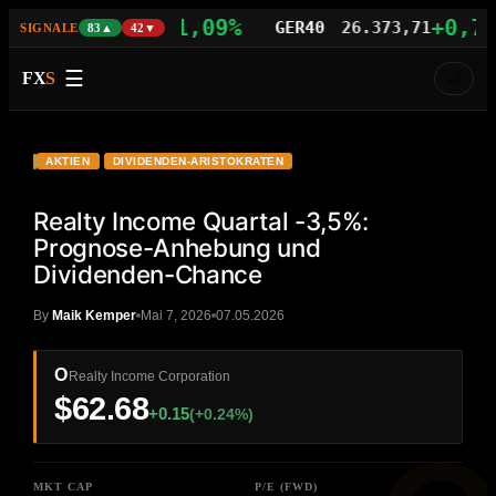
+1,09%
+0,77%
S100
29.742,21
GER40
26.373,71
SIGNALE
83▲
42▼
☰
FX
S
🌙
VIDEO
HD
O
AKTIEN
DIVIDENDEN-ARISTOKRATEN
Realty Income Quartal -3,5%:
Prognose-Anhebung und
Dividenden-Chance
By
Maik Kemper
Mai 7, 2026
07.05.2026
O
Realty Income Corporation
$62.68
+0.15
(+0.24%)
MKT CAP
P/E (FWD)