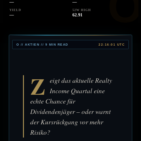
—
—
YIELD
52W HIGH
—
62.91
O // AKTIEN // 9 MIN READ
22:16:01 UTC
Z
eigt das aktuelle Realty
Income Quartal eine
echte Chance für
Dividendenjäger – oder warnt
der Kursrückgang vor mehr
Risiko?