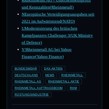
RRheinmetall AG – Unternehmensprofil
und Kennzahlen(Rheinmetall)
NEuropäische Verteidigungsausgaben seit
2021 im Aufwärtstrend(NATO)
UModernisierung des britischen
Kampfpanzers Challenger 3(UK Ministry
of Defence)
Y!Rheinmetall AG bei Yahoo
Finance(Yahoo Finance)
BUNDESWEHR
DAX-AKTIEN
DEUTSCHLAND
NEWS
RHEINMETALL
RHEINMETALL AG
RHEINMETALL AKTIE
RHEINMETALL AUFTRAGSBOOM
RHM
RÜSTUNGSINDUSTRIE