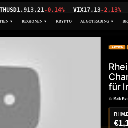
D
1.913,21
-0,14%
VIX
17,13
-2,13%
SP50
TIEN ▼
REGIONEN ▼
KRYPTO
ALGOTRADING ▼
BR
E
AKTIEN
Rhei
Chan
für 
By
Maik Ke
RHM.
€1,