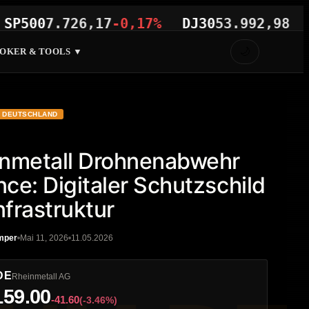
0
7.726,17
-0,17%
DJ30
53.992,98
-0,89%
🌙
OKER & TOOLS ▼
DEUTSCHLAND
nmetall Drohnenabwehr
ce: Digitaler Schutzschild
Infrastruktur
mper
Mai 11, 2026
11.05.2026
DE
Rheinmetall AG
159.00
-41.60
(-3.46%)