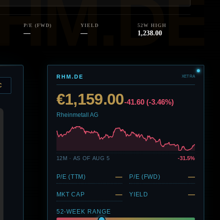
P/E (FWD)
YIELD
52W HIGH
—
—
1,238.00
RHM.DE
XETRA
C
€1,159.00
-41.60 (-3.46%)
Rheinmetall AG
12M · AS OF AUG 5
-31.5%
—
—
P/E (TTM)
P/E (FWD)
—
—
MKT CAP
YIELD
52-WEEK RANGE