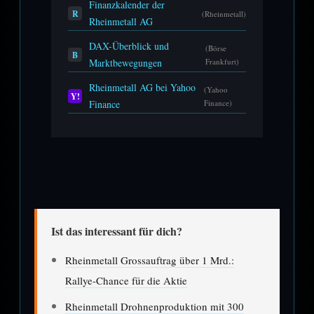
Finanzkalender der
R
(Rheinmetall)
Rheinmetall AG
DAX-Überblick und
(Börse
B
Marktbewegungen
Frankfurt)
Rheinmetall AG bei Yahoo
(Yahoo
Y!
Finance
Finance)
Ist das interessant für dich?
Rheinmetall Grossauftrag über 1 Mrd.:
Rallye-Chance für die Aktie
Rheinmetall Drohnenproduktion mit 300