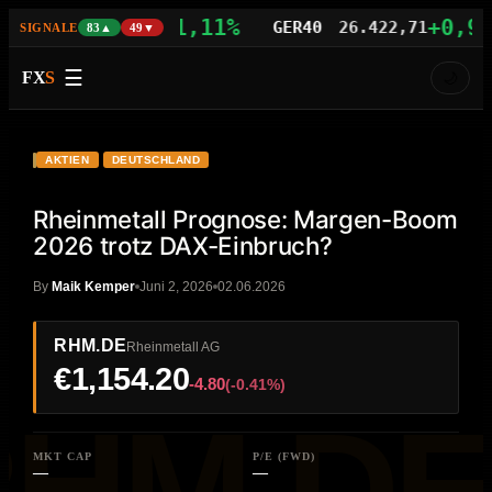
+1,11%
+0,95%
S100
29.748,21
GER40
26.422,71
SIGNALE
83▲
49▼
☰
FX
S
🌙
VIDEO
HD
RHM.DE
AKTIEN
DEUTSCHLAND
Rheinmetall Prognose: Margen-Boom
2026 trotz DAX-Einbruch?
By
Maik Kemper
Juni 2, 2026
02.06.2026
RHM.DE
Rheinmetall AG
€1,154.20
-4.80
(-0.41%)
MKT CAP
P/E (FWD)
—
—