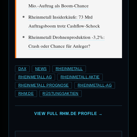
Mio.-Auftrag als Boom-Chance
Rheinmetall Insiderkäufe: 73 Mrd
Auftragsboom trotz Cashflow-Schock
Rheinmetall Drohnenproduktion -3,2%:
Crash oder Chance für Anleger?
DAX
NEWS
RHEINMETALL
RHEINMETALL AG
RHEINMETALL AKTIE
RHEINMETALL PROGNOSE
RHEINMETALL-AG
RHM.DE
RÜSTUNGSAKTIEN
VIEW FULL RHM.DE PROFILE →