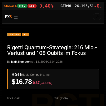
-0,40%
-0,02%
AS100
29.342,96
GER40
26.193,51
SIGNALE
110▲
51▼
☰
FX
S
🌙
VIDEO
MP4
RGTI
AKTIEN
KI
Rigetti Quantum-Strategie: 216 Mio.-
Verlust und 108 Qubits im Fokus
By
Maik Kemper
Apr. 13, 2026
13.04.2026
RGTI
Rigetti Computing, Inc.
$16.78
-0.67
(-3.84%)
MKT CAP
P/E (FWD)
—
—