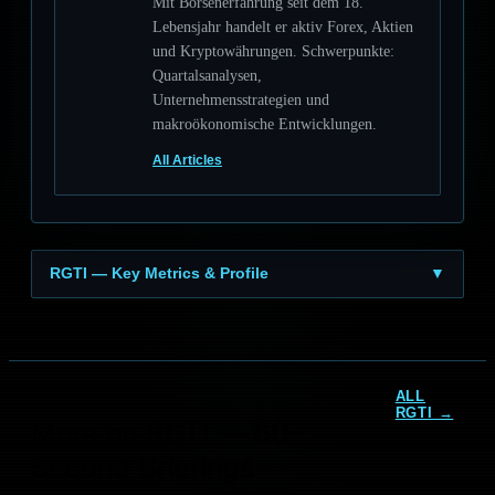
Mit Börsenerfahrung seit dem 18.
Lebensjahr handelt er aktiv Forex, Aktien
und Kryptowährungen. Schwerpunkte:
Quartalsanalysen,
Unternehmensstrategien und
makroökonomische Entwicklungen.
All Articles
RGTI — Key Metrics & Profile
▼
ALL
RGTI →
More on RGTI — 60-
Rigetti Quantum-
Strategie: 216 Mio.-
Second Briefings
Verlust und 108
Qubits…