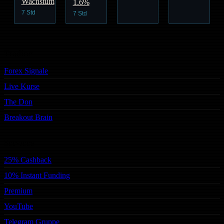
Wachstum
1.6%
7 Std
7 Std
Trading
Forex Signale
Live Kurse
The Don
Breakout Brain
Services
25% Cashback
10% Instant Funding
Premium
YouTube
Telegram Gruppe