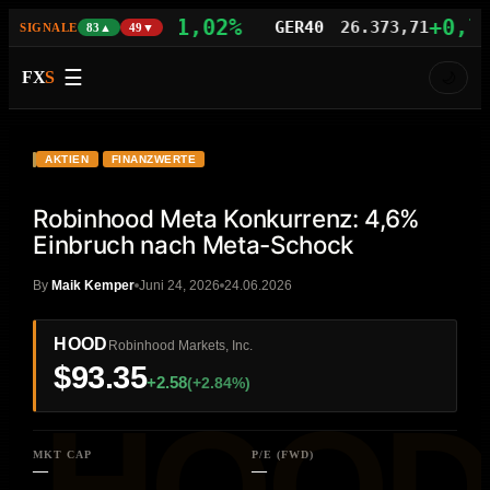
+1,02%
+0,77%
S100
29.721,21
GER40
26.373,71
SIGNALE
83▲
49▼
☰
FX
S
🌙
VIDEO
HD
HOOD
AKTIEN
FINANZWERTE
Robinhood Meta Konkurrenz: 4,6%
Einbruch nach Meta-Schock
By
Maik Kemper
Juni 24, 2026
24.06.2026
HOOD
Robinhood Markets, Inc.
$93.35
+2.58
(+2.84%)
MKT CAP
P/E (FWD)
—
—