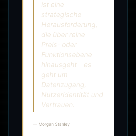
ist eine
strategische
Herausforderung,
die über reine
Preis- oder
Funktionsebene
hinausgeht – es
geht um
Datenzugang,
Nutzeridentität und
Vertrauen.
— Morgan Stanley