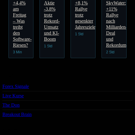
+4,4%
Aktie
+8,1%
SkyWater:
am
-3.8%
Rallye
+11%
Freitag
trotz
trotz
Rallye
– Was
Rekord-
gesenkter
nach
treibt
Umsatz
Jahresziele
Milliarden-
den
und KI-
Deal
1 Std
Software-
Boom
und
Riesen?
Rekordumsatz
1 Std
3 Min
2 Std
Trading
Forex Signale
Live Kurse
The Don
Breakout Brain
Services