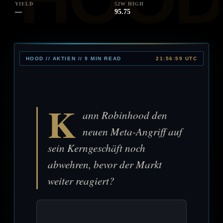
YIELD
52W HIGH
—
95.75
HOOD // AKTIEN // 9 MIN READ
21:56:59 UTC
K
ann Robinhood den
neuen Meta-Angriff auf
sein Kerngeschäft noch
abwehren, bevor der Markt
weiter reagiert?