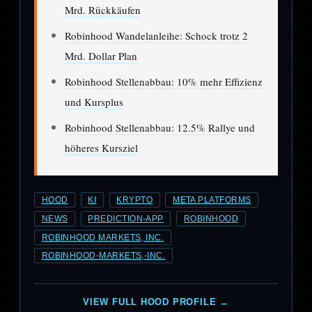
Mrd. Rückkäufen
Robinhood Wandelanleihe: Schock trotz 2
Mrd. Dollar Plan
Robinhood Stellenabbau: 10% mehr Effizienz
und Kursplus
Robinhood Stellenabbau: 12.5% Rallye und
höheres Kursziel
HOOD
KI
KRYPTO
META PLATFORMS
NEWS
PREDICTION-APP
ROBINHOOD
ROBINHOOD MARKETS, INC.
ROBINHOOD-MARKETS,-INC.
VIEW FULL HOOD PROFILE →