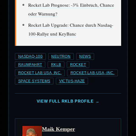
Rocket Lab Prognose: -3% Einbruch, Chance
oder Warnung?
Rocket Lab Upgrade: Chance durch Nasdaq-
100-Rallye und KeyBanc
NASDAQ-100
NEUTRON
NEWS
RAUMFAHRT
RKLB
ROCKET
ROCKET LAB USA, INC.
ROCKET-LAB-USA,-INC.
SPACE SYSTEMS
VICTUS-HAZE
VIEW FULL RKLB PROFILE →
Maik Kemper