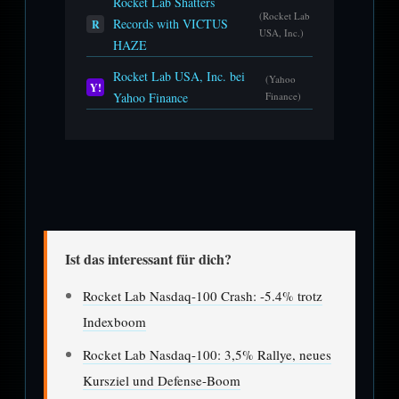
Rocket Lab Shatters
(Rocket Lab
Records with VICTUS
R
USA, Inc.)
HAZE
Rocket Lab USA, Inc. bei
(Yahoo
Y!
Yahoo Finance
Finance)
Ist das interessant für dich?
Rocket Lab Nasdaq-100 Crash: -5.4% trotz
Indexboom
Rocket Lab Nasdaq-100: 3,5% Rallye, neues
Kursziel und Defense-Boom