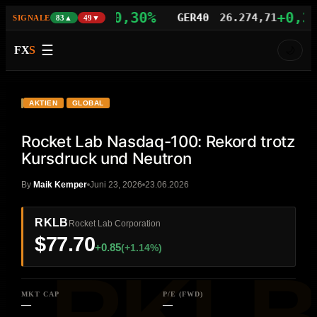
+0,30%
+0,39%
S100
29.510,21
GER40
26.274,71
SIGNALE
83▲
49▼
☰
FX
S
🌙
VIDEO
HD
RKLB
AKTIEN
GLOBAL
Rocket Lab Nasdaq-100: Rekord trotz
Kursdruck und Neutron
By
Maik Kemper
Juni 23, 2026
23.06.2026
RKLB
Rocket Lab Corporation
$77.70
+0.85
(+1.14%)
MKT CAP
P/E (FWD)
—
—