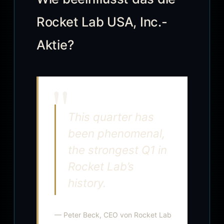
Rocket Lab USA, Inc.-
Aktie?
This quarter has
been phenomenal,
the strongest Q1 in
Rocket Lab’s
history.
— Peter Beck, CEO von Rocket Lab