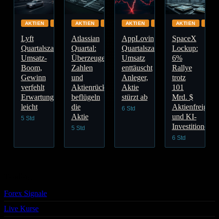
AKTIEN
GLOBAL
AKTIEN
CLOUD
AKTIEN
GLOBAL
AKTIEN
GLO
Lyft
Atlassian
AppLovin
SpaceX
Quartalszahlen:
Quartal:
Quartalszahlen:
Lockup:
Umsatz-
Überzeugende
Umsatz
6%
Boom,
Zahlen
enttäuscht
Rallye
Gewinn
und
Anleger,
trotz
verfehlt
Aktienrückkauf
Aktie
101
Erwartungen
beflügeln
stürzt ab
Mrd. $
leicht
die
Aktienfreigabe
6 Std
Aktie
und KI-
5 Std
Investitionen
5 Std
6 Std
Trading
Forex Signale
Live Kurse