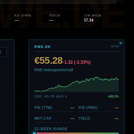
P/E (FWD)
YIELD
52W HIGH
—
—
57.34
RWE.DE
XETRA
C
€55.28
-1.32 (-2.33%)
RWE Aktiengesellschaft
12M · AS OF AUG 4
+58.2%
—
—
P/E (TTM)
P/E (FWD)
—
—
MKT CAP
YIELD
52-WEEK RANGE