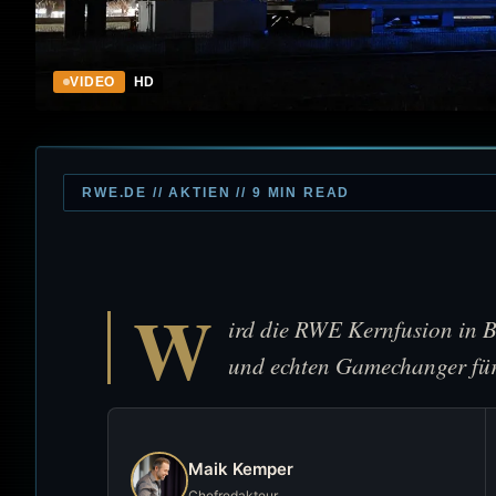
VIDEO
HD
RWE.DE // AKTIEN // 9 MIN READ
W
ird die RWE Kernfusion in 
und echten Gamechanger fü
Maik Kemper
Chefredakteur