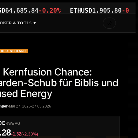
685,84
-0,20%
ETHUSD
1.905,80
-0,52%
🌙
OKER & TOOLS ▼
DEUTSCHLAND
Kernfusion Chance:
iarden-Schub für Biblis und
sed Energy
mper
Mai 27, 2026
27.05.2026
DE
RWE AG
.28
-1.32
(-2.33%)