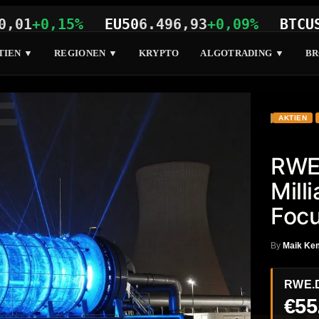
0,15%
EU50
6.496,93
+0,09%
BTCUSD
64.
TIEN ▼
REGIONEN ▼
KRYPTO
ALGOTRADING ▼
BR
E
AKTIEN
RWE 
Mill
Focu
By
Maik Ke
RWE.
€55