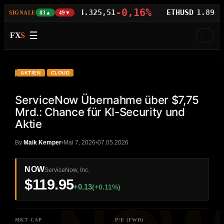
06%
-0,16%
-
BTCUSD
64.325,51
ETHUSD
1.899,88
SIGNALE
83▲
49▼
☰
FX
S
🌙
VIDEO
YouTube
NOW
AKTIEN
CLOUD
ServiceNow Übernahme über $7,75
Mrd.: Chance für KI-Security und
Aktie
By
Maik Kemper
Mai 7, 2026
07.05.2026
NOW
ServiceNow, Inc.
$119.95
+0.13
(+0.11%)
MKT CAP
P/E (FWD)