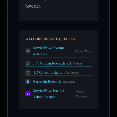
bewerten.
WEITERFÜHRENDE QUELLEN
ServiceNow Investor
S
(ServiceNow)
Relations
J.P. Morgan Research
J
(J.P. Morgan)
TD Cowen Insights
T
(TD Cowen)
Bernstein Research
B
(Bernstein)
ServiceNow, Inc. bei
(Yahoo
Y!
Yahoo Finance
Finance)