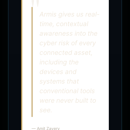
Armis gives us real-
time, contextual
awareness into the
cyber risk of every
connected asset,
including the
devices and
systems that
conventional tools
were never built to
see.
— Amit Zavery