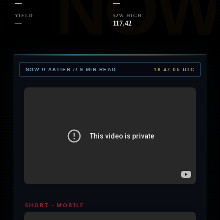
—
—
YIELD
52W HIGH
—
117.42
NOW // AKTIEN // 9 MIN READ
18:47:05 UTC
SHORT · MOBILE