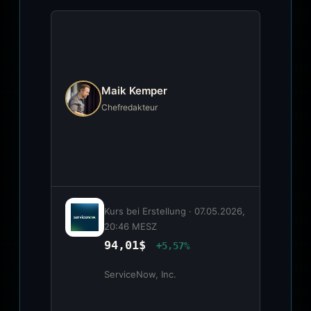
Maik Kemper
Chefredakteur
Kurs bei Erstellung ·
07.05.2026,
20:46 MESZ
94,01$
+5,57%
ServiceNow, Inc.