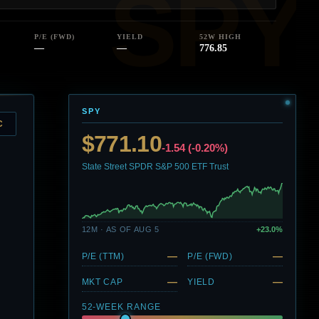
P/E (FWD)
YIELD
52W HIGH
—
—
776.85
SPY
C
$771.10
-1.54 (-0.20%)
State Street SPDR S&P 500 ETF Trust
12M · AS OF AUG 5
+23.0%
—
—
P/E (TTM)
P/E (FWD)
—
—
MKT CAP
YIELD
52-WEEK RANGE