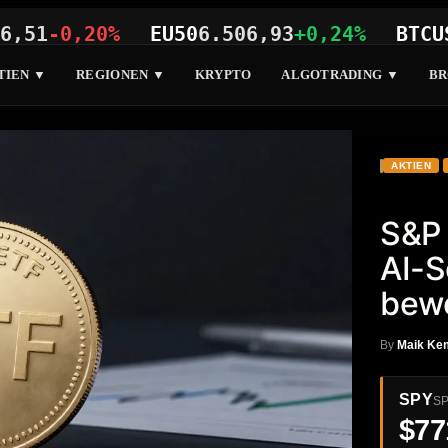
-0,20%
EU50
6.506,93
+0,24%
BTCUSD
64
TIEN ▼
REGIONEN ▼
KRYPTO
ALGOTRADING ▼
BR
AKTIEN
S&P 
AI-S
bew
By
Maik Ke
SPY
SP
$77