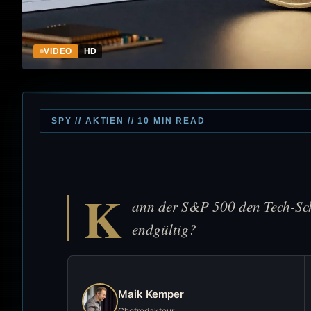
VIDEO
HD
SPY // AKTIEN // 10 MIN READ
K
ann der S&P 500 den Tech-Sch
endgültig?
Maik Kemper
Chefredakteur