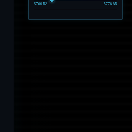
$769.52
$776.85