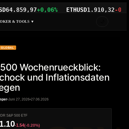
.859,97
+0,06%
ETHUSD
1.910,32
-0,29%
🌙
OKER & TOOLS ▼
GLOBAL
500 Wochenrueckblick:
chock und Inflationsdaten
egen
mper
Juni 27, 2026
27.06.2026
DR S&P 500 ETF
1.10
-1.54
(-0.20%)