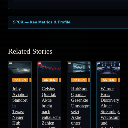
SPCX — Key Metrics & Profile
Related Stories
AKTIEN
AUTOMOTIVE
AKTIEN
BASISKONSUM
AKTIEN
CLOUD
AKTIEN
GLO
Joby
Celsius
HubSpot
Warner
Aviation
Quartal:
Quartal:
Bros.
Standort
Aktie
Gesenkte
Discovery
in
bricht
Umsatzprognose
Aktie:
Texas:
nach
setzt
Streaming-
Neuer
enttäuschenden
Aktie
Wachstum
Hub
Zahlen
unter
und