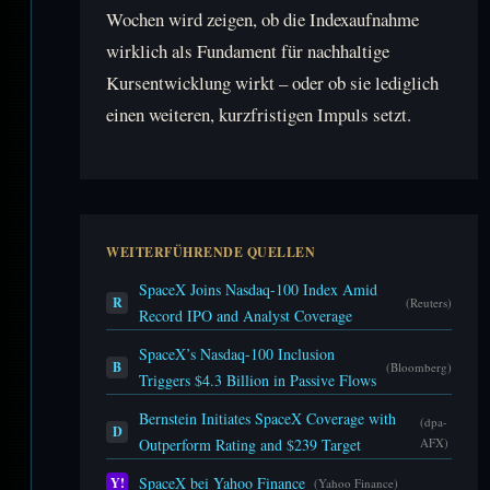
Wochen wird zeigen, ob die Indexaufnahme
wirklich als Fundament für nachhaltige
Kursentwicklung wirkt – oder ob sie lediglich
einen weiteren, kurzfristigen Impuls setzt.
WEITERFÜHRENDE QUELLEN
SpaceX Joins Nasdaq-100 Index Amid
R
(Reuters)
Record IPO and Analyst Coverage
SpaceX’s Nasdaq-100 Inclusion
B
(Bloomberg)
Triggers $4.3 Billion in Passive Flows
Bernstein Initiates SpaceX Coverage with
(dpa-
D
Outperform Rating and $239 Target
AFX)
SpaceX bei Yahoo Finance
Y!
(Yahoo Finance)