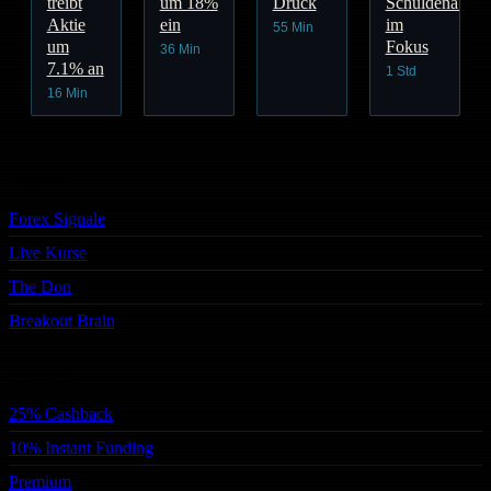
treibt
um 18%
Druck
Schuldenabba
Aktie
ein
im
55 Min
um
Fokus
36 Min
7.1% an
1 Std
16 Min
Trading
Forex Signale
Live Kurse
The Don
Breakout Brain
Services
25% Cashback
10% Instant Funding
Premium