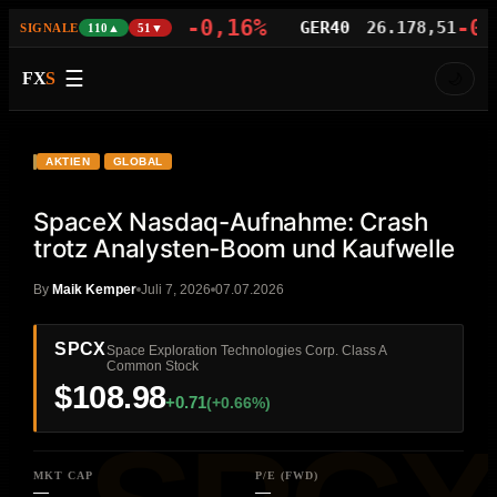
-0,16%
-0,08
NAS100
29.414,96
GER40
26.178,51
SIGNALE
110▲
51▼
☰
FX
S
🌙
VIDEO
HD
SPCX
AKTIEN
GLOBAL
SpaceX Nasdaq-Aufnahme: Crash
trotz Analysten-Boom und Kaufwelle
By
Maik Kemper
Juli 7, 2026
07.07.2026
SPCX
Space Exploration Technologies Corp. Class A
Common Stock
$108.98
+0.71
(+0.66%)
MKT CAP
P/E (FWD)
—
—