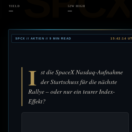
YIELD
52W HIGH
—
—
SPCX // AKTIEN // 9 MIN READ
15:42:14 U
I
st die SpaceX Nasdaq-Aufnahme
der Startschuss für die nächste
Rallye – oder nur ein teurer Index-
Effekt?