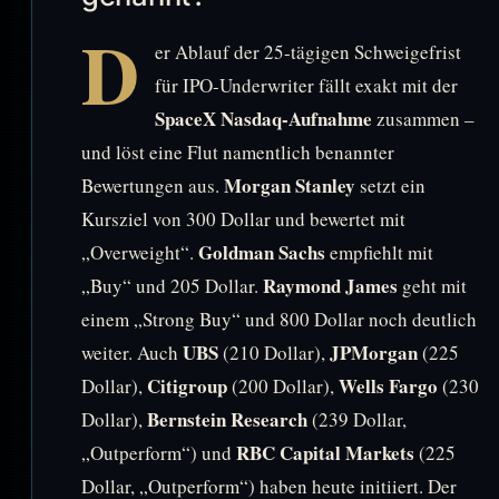
D
er Ablauf der 25-tägigen Schweigefrist
für IPO-Underwriter fällt exakt mit der
SpaceX Nasdaq-Aufnahme
zusammen –
und löst eine Flut namentlich benannter
Morgan Stanley
Bewertungen aus.
setzt ein
Kursziel von 300 Dollar und bewertet mit
Goldman Sachs
„Overweight“.
empfiehlt mit
Raymond James
„Buy“ und 205 Dollar.
geht mit
einem „Strong Buy“ und 800 Dollar noch deutlich
UBS
JPMorgan
weiter. Auch
(210 Dollar),
(225
Citigroup
Wells Fargo
Dollar),
(200 Dollar),
(230
Bernstein Research
Dollar),
(239 Dollar,
RBC Capital Markets
„Outperform“) und
(225
Dollar, „Outperform“) haben heute initiiert. Der