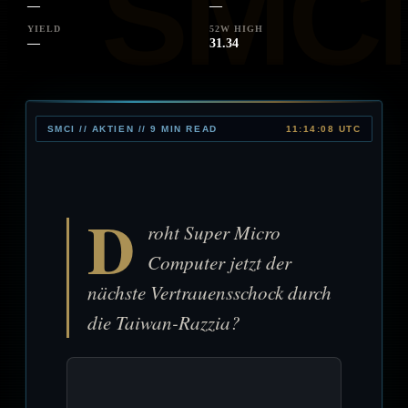
—
—
YIELD
52W HIGH
—
31.34
SMCI // AKTIEN // 9 MIN READ
11:14:08 UTC
D
roht Super Micro
Computer jetzt der
nächste Vertrauensschock durch
die Taiwan-Razzia?