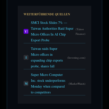
WEITERFÜHRENDE QUELLEN
SMCI Stock Slides 7% —
Taiwan Authorities Raid Super
(Yahoo
Y!
Micro Offices In AI Chip
Finance)
Export Probe
Taiwan raids Super
Micro offices in
I
(Investing.com)
expanding chip exports
probe, shares fall
Super Micro Computer
Inc. stock underperforms
M
(MarketWatch)
Monday when compared
to competitors