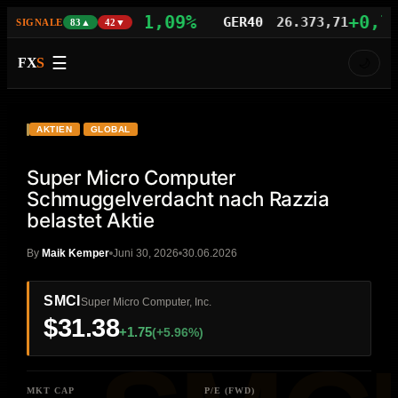
+1,09%
+0,77%
S100
29.742,21
GER40
26.373,71
SIGNALE
83▲
42▼
☰
FX
S
🌙
VIDEO
HD
SMCI
AKTIEN
GLOBAL
Super Micro Computer
Schmuggelverdacht nach Razzia
belastet Aktie
By
Maik Kemper
Juni 30, 2026
30.06.2026
SMCI
Super Micro Computer, Inc.
$31.38
+1.75
(+5.96%)
MKT CAP
P/E (FWD)