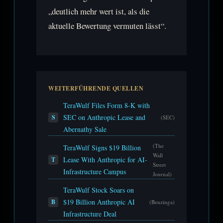
„deutlich mehr wert ist, als die
aktuelle Bewertung vermuten lässt“.
WEITERFÜHRENDE QUELLEN
TeraWulf Files Form 8-K with
SEC on Anthropic Lease and
S
(SEC)
Abernathy Sale
(The
TeraWulf Signs $19 Billion
Wall
Lease With Anthropic for AI-
T
Street
Infrastructure Campus
Journal)
TeraWulf Stock Soars on
$19 Billion Anthropic AI
B
(Benzinga)
Infrastructure Deal