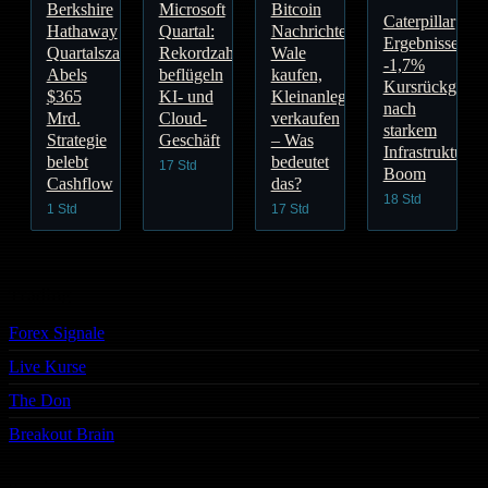
Berkshire
Microsoft
Bitcoin
Caterpillar
Hathaway
Quartal:
Nachrichten:
Ergebnisse:
Quartalszahlen:
Rekordzahlen
Wale
-1,7%
Abels
beflügeln
kaufen,
Kursrückgang
$365
KI- und
Kleinanleger
nach
Mrd.
Cloud-
verkaufen
starkem
Strategie
Geschäft
– Was
Infrastruktur-
belebt
bedeutet
17 Std
Boom
Cashflow
das?
18 Std
1 Std
17 Std
Trading
Forex Signale
Live Kurse
The Don
Breakout Brain