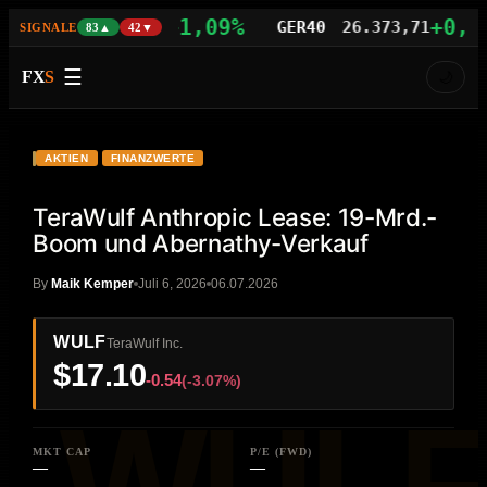
+1,09%
+0,77%
AS100
29.742,21
GER40
26.373,71
SIGNALE
83▲
42▼
☰
FX
S
🌙
VIDEO
HD
WULF
AKTIEN
FINANZWERTE
TeraWulf Anthropic Lease: 19-Mrd.-
Boom und Abernathy-Verkauf
By
Maik Kemper
Juli 6, 2026
06.07.2026
WULF
TeraWulf Inc.
$17.10
-0.54
(-3.07%)
MKT CAP
P/E (FWD)
—
—