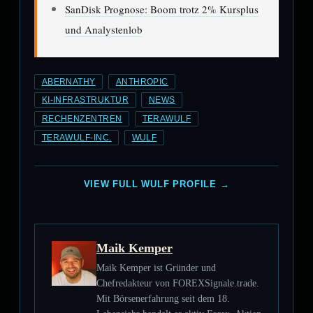
SanDisk Prognose: Boom trotz 2% Kursplus
und Analystenlob
ABERNATHY
ANTHROPIC
KI-INFRASTRUKTUR
NEWS
RECHENZENTREN
TERAWULF
TERAWULF-INC.
WULF
VIEW FULL WULF PROFILE →
Maik Kemper
Maik Kemper ist Gründer und
Chefredakteur von FOREXSignale.trade.
Mit Börsenerfahrung seit dem 18.