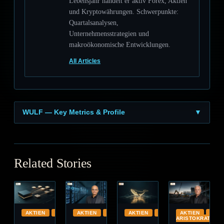
Lebensjahr handelt er aktiv Forex, Aktien
und Kryptowährungen. Schwerpunkte:
Quartalsanalysen,
Unternehmensstrategien und
makroökonomische Entwicklungen.
All Articles
WULF — Key Metrics & Profile
▼
Related Stories
AKTIEN
AUTOMOTIVE
AKTIEN
CLOUD
AKTIEN
GLOBAL
AKTIEN
DIVI
ARISTOKRATEN