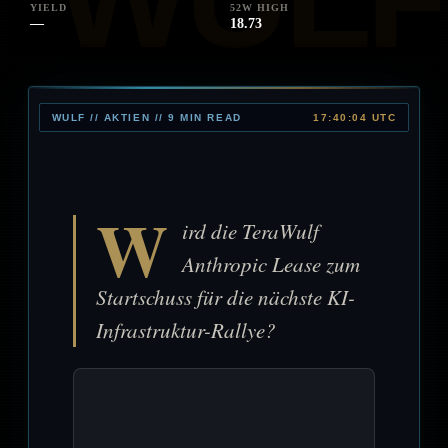
YIELD
52W HIGH
—
18.73
WULF // AKTIEN // 9 MIN READ
17:40:04 UTC
W
ird die TeraWulf
Anthropic Lease zum
Startschuss für die nächste KI-
Infrastruktur-Rallye?