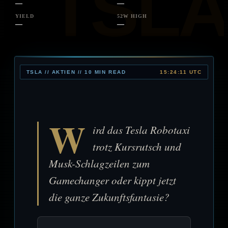
—
—
YIELD
52W HIGH
—
—
TSLA // AKTIEN // 10 MIN READ
15:24:11 UTC
W
ird das Tesla Robotaxi
trotz Kursrutsch und
Musk-Schlagzeilen zum
Gamechanger oder kippt jetzt
die ganze Zukunftsfantasie?