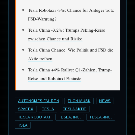
Tesla Robotaxi -3%: Chance für Anleger trotz
FSD-Warnung?
Tesla China -3,2%: Trumps Peking-Reise
zwischen Chance und Risiko
Tesla China Chance: Wie Politik und FSD die
Aktie treiben
Tesla China +4% Rallye: Q1-Zahlen, Trump-
Reise und Robotaxi-Fantasie
AUTONOMES FAHREN
ELON MUSK
NEWS
SPACEX
TESLA
TESLA AKTIE
TESLA ROBOTAXI
TESLA, INC.
TESLA,-INC.
TSLA