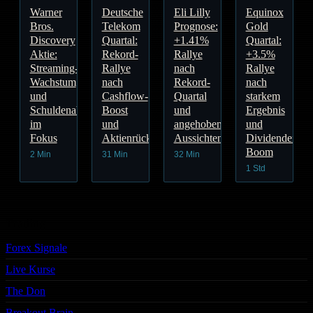
Warner
Deutsche
Eli Lilly
Equinox
Bros.
Telekom
Prognose:
Gold
Discovery
Quartal:
+1.41%
Quartal:
Aktie:
Rekord-
Rallye
+3.5%
Streaming-
Rallye
nach
Rallye
Wachstum
nach
Rekord-
nach
und
Cashflow-
Quartal
starkem
Schuldenabbau
Boost
und
Ergebnis
im
und
angehobenen
und
Fokus
Aktienrückkauf
Aussichten
Dividenden-
Boom
2 Min
31 Min
32 Min
1 Std
Trading
Forex Signale
Live Kurse
The Don
Breakout Brain