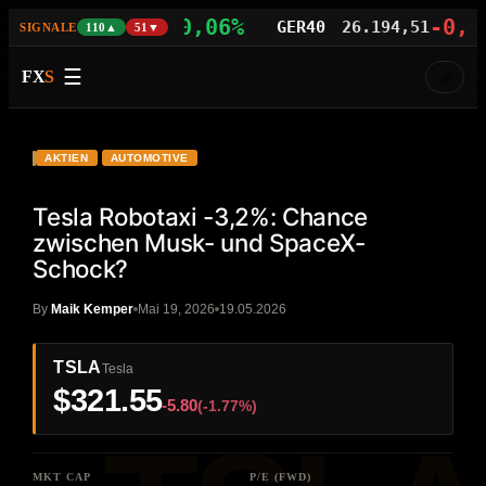
+0,06%
-0,02%
AS100
29.478,46
GER40
26.194,51
SIGNALE
110▲
51▼
☰
FX
S
🌙
VIDEO
HD
TSLA
AKTIEN
AUTOMOTIVE
Tesla Robotaxi -3,2%: Chance
zwischen Musk- und SpaceX-
Schock?
By
Maik Kemper
Mai 19, 2026
19.05.2026
TSLA
Tesla
$321.55
-5.80
(-1.77%)
MKT CAP
P/E (FWD)