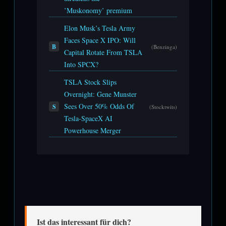
’Muskonomy’ premium
Elon Musk’s Tesla Army
Faces Space X IPO: Will
B
(Benzinga)
Capital Rotate From TSLA
Into SPCX?
TSLA Stock Slips
Overnight: Gene Munster
Sees Over 50% Odds Of
S
(Stocktwits)
Tesla-SpaceX AI
Powerhouse Merger
Ist das interessant für dich?