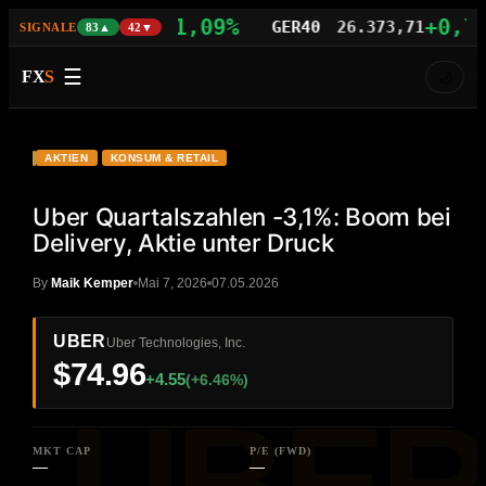
+1,09%
+0,77%
S100
29.742,21
GER40
26.373,71
SIGNALE
83▲
42▼
☰
FX
S
🌙
VIDEO
HD
UBER
AKTIEN
KONSUM & RETAIL
Uber Quartalszahlen -3,1%: Boom bei
Delivery, Aktie unter Druck
By
Maik Kemper
Mai 7, 2026
07.05.2026
UBER
Uber Technologies, Inc.
$74.96
+4.55
(+6.46%)
MKT CAP
P/E (FWD)
—
—