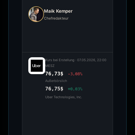
Maik Kemper
Chefredakteur
Kurs bei Erstellung ·
07.05.2026, 22:00
MESZ
76,73$
-3,08%
Außerbörslich
76,75$
+0,03%
Uber Technologies, Inc.