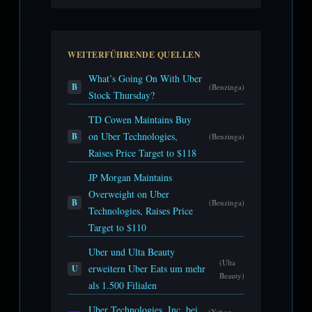
WEITERFÜHRENDE QUELLEN
What’s Going On With Uber
B
(Benzinga)
Stock Thursday?
TD Cowen Maintains Buy
on Uber Technologies,
B
(Benzinga)
Raises Price Target to $118
JP Morgan Maintains
Overweight on Uber
B
(Benzinga)
Technologies, Raises Price
Target to $110
Uber und Ulta Beauty
(Ulta
erweitern Uber Eats um mehr
U
Beauty)
als 1.500 Filialen
Uber Technologies, Inc. bei
(Yahoo