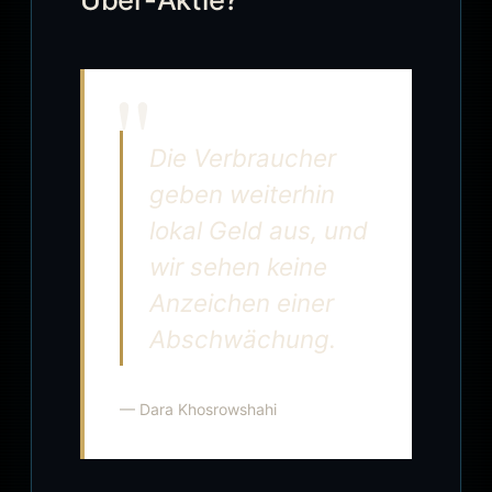
Die Verbraucher
geben weiterhin
lokal Geld aus, und
wir sehen keine
Anzeichen einer
Abschwächung.
— Dara Khosrowshahi