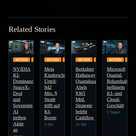
UBER
UBER
Related Stories
AKTIEN
HALBLEITER
AKTIEN
GLOBAL
AKTIEN
AUTOMOTIVE
AKTIEN
CLO
NVIDIA
Meta
Berkshire
Microsoft
KI-
Kinderschutz
Hathaway
Quartal:
Dominanz:
Urteil:
Quartalszahlen:
Rekordzahlen
SpaceX-
942
Abels
beflügeln
Deal
Mio. $
$365
KI- und
und
Strafe
Mrd.
Cloud-
Sovereign
trifft auf
Strategie
Geschäft
AI
KI-
belebt
1 Tagen
treiben
Boom
Cashflow
Aktie
2 Std
21 Std
an