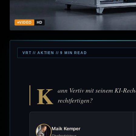
VIDEO
HD
VRT // AKTIEN // 9 MIN READ
K
ann Vertiv mit seinem KI-Rec
rechtfertigen?
Maik Kemper
Chefredakteur