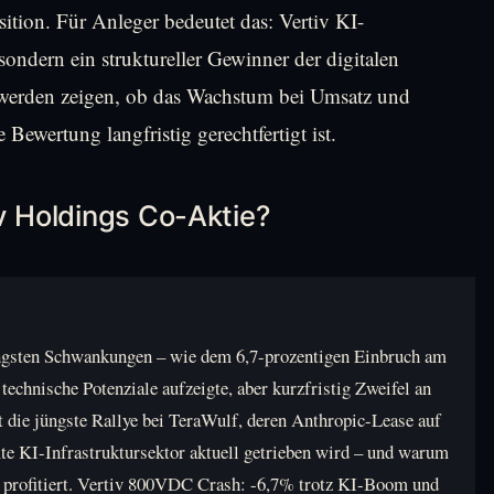
ition. Für Anleger bedeutet das: Vertiv KI-
ondern ein struktureller Gewinner der digitalen
 werden zeigen, ob das Wachstum bei Umsatz und
ewertung langfristig gerechtfertigt ist.
iv Holdings Co-Aktie?
jüngsten Schwankungen – wie dem 6,7-prozentigen Einbruch am
echnische Potenziale aufzeigte, aber kurzfristig Zweifel an
t die jüngste Rallye bei TeraWulf, deren Anthropic-Lease auf
mte KI-Infrastruktursektor aktuell getrieben wird – und warum
rk profitiert. Vertiv 800VDC Crash: -6,7% trotz KI-Boom und