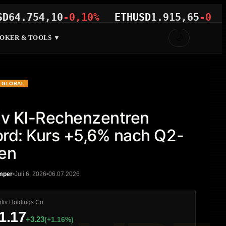
754,10
-0,10%
ETHUSD
1.915,65
-0,01%
🌙
OKER & TOOLS ▼
GLOBAL
iv KI-Rechenzentren
rd: Kurs +5,6% nach Q2-
en
mper
Juli 6, 2026
06.07.2026
rtiv Holdings Co
1.17
+3.23
(+1.16%)