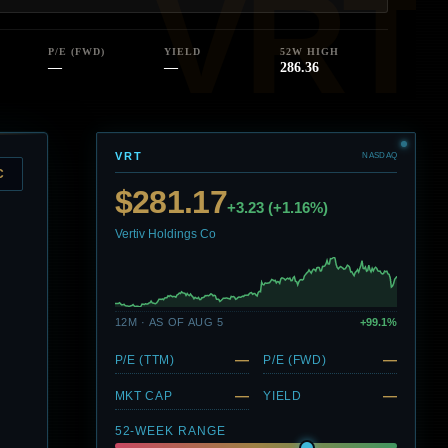
P/E (FWD)
YIELD
52W HIGH
—
—
286.36
VRT
NASDAQ
C
$281.17
+3.23 (+1.16%)
Vertiv Holdings Co
12M · AS OF AUG 5
+99.1%
—
—
P/E (TTM)
P/E (FWD)
—
—
MKT CAP
YIELD
52-WEEK RANGE