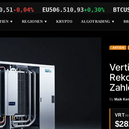
-0,04%
EU50
6.510,93
+0,30%
BTCUSD
64.
TIEN ▼
REGIONEN ▼
KRYPTO
ALGOTRADING ▼
BR
AKTIEN
Vert
Reko
Zahl
By
Maik Ke
VRT
Ve
$28