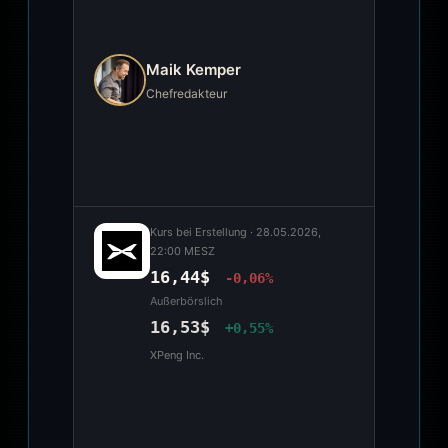
Maik Kemper
Chefredakteur
Kurs bei Erstellung ·
28.05.2026,
22:00 MESZ
16,44$
-0,06%
Außerbörslich
16,53$
+0,55%
XPeng Inc.