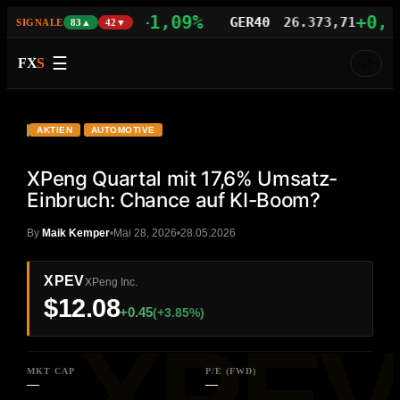
+1,09%
+0,77%
AS100
29.742,21
GER40
26.373,71
SIGNALE
83▲
42▼
☰
FX
S
🌙
VIDEO
HD
XPEV
AKTIEN
AUTOMOTIVE
XPeng Quartal mit 17,6% Umsatz-
Einbruch: Chance auf KI-Boom?
By
Maik Kemper
Mai 28, 2026
28.05.2026
XPEV
XPeng Inc.
$12.08
+0.45
(+3.85%)
MKT CAP
P/E (FWD)
—
—