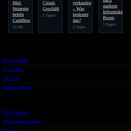
nach
Mrd.
Cloud-
verkaufen
starkem
Strategie
Geschäft
– Was
Infrastruktur-
belebt
bedeutet
1 Tagen
Boom
Cashflow
das?
1 Tagen
13 Std
1 Tagen
Trading
Forex Signale
Live Kurse
The Don
Breakout Brain
Services
25% Cashback
10% Instant Funding
Premium