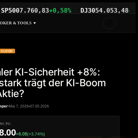
0
7.760,83
+0,58%
DJ30
54.053,48
+0,23%
🌙
OKER & TOOLS ▼
CLOUD
ler KI-Sicherheit +8%:
stark trägt der KI-Boom
Aktie?
mper
Mai 7, 2026
07.05.2026
er, Inc.
8.00
+6.08
(+3.74%)