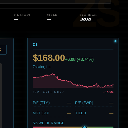
P/E (FWD)
YIELD
52W HIGH
—
—
169.69
ZS
C
$168.00
+6.08 (+3.74%)
Zscaler, Inc.
12M · AS OF AUG 7
-37.5%
—
—
P/E (TTM)
P/E (FWD)
—
—
MKT CAP
YIELD
52-WEEK RANGE