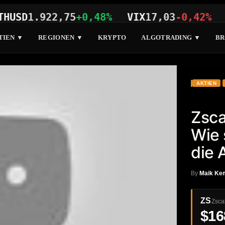
D
1.922,75
+0,48%
VIX
17,03
-0,42%
SP50
TIEN ▼
REGIONEN ▼
KRYPTO
ALGOTRADING ▼
BR
AKTIEN
Zsca
Wie 
die 
By
Maik Ke
ZS
Zscal
$16