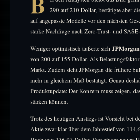
B
290 auf 210 Dollar, bestätigte aber d
auf angepasste Modelle vor den nächsten Gesch
starke Nachfrage nach Zero-Trust- und SASE
JPMorgan
Weniger optimistisch äußerte sich
von 200 auf 155 Dollar. Als Belastungsfakto
Markt. Zudem sieht JPMorgan die frühere bul
mehr in gleichem Maß bestätigt. Genau deshalb
Produktupdate: Der Konzern muss zeigen, das
stärken können.
Trotz des heutigen Anstiegs ist Vorsicht bei 
Aktie zwar klar über dem Jahrestief von 114,
Hoch von 336,97 Dollar. Von einem neuen Hoc