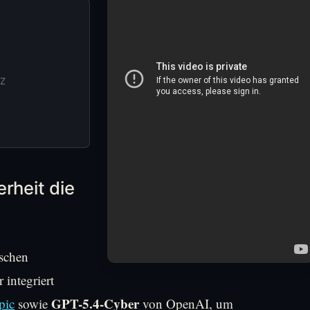
SZ
rheit die
ischen
 integriert
GPT-5.4-Cyber
pic
sowie
von OpenAI, um