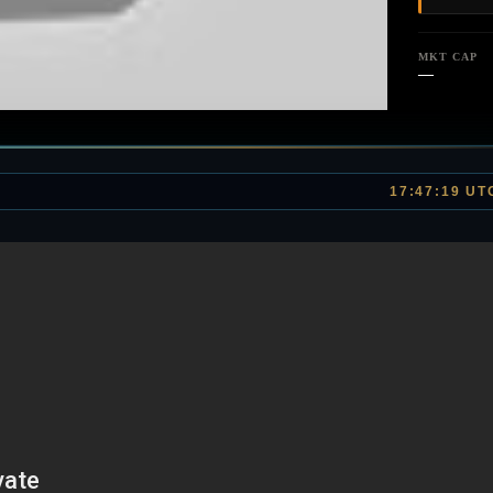
MKT CAP
—
17:47:19 UT