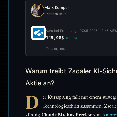
Maik Kemper
Chefredakteur
Kurs bei Erstellung ·
07.05.2026, 19:46 ME
149,98$
+8,03%
Zscaler, Inc.
Warum treibt Zscaler KI-Siche
Aktie an?
D
er Kurssprung fällt mit einem strateg
Technologieschritt zusammen. Zscaler
Claude Mythos Preview
künftig
von
Anthro