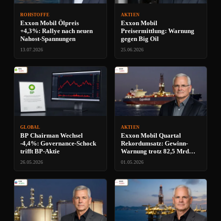
ROHSTOFFE
AKTIEN
Exxon Mobil Ölpreis
Exxon Mobil
+4,3%: Rallye nach neuen
Preisermittlung: Warnung
Nahost-Spannungen
gegen Big Oil
13.07.2026
25.06.2026
GLOBAL
AKTIEN
BP Chairman Wechsel
Exxon Mobil Quartal
-4,4%: Governance-Schock
Rekordumsatz: Gewinn-
trifft BP-Aktie
Warnung trotz 82,5 Mrd
Dollar
26.05.2026
01.05.2026