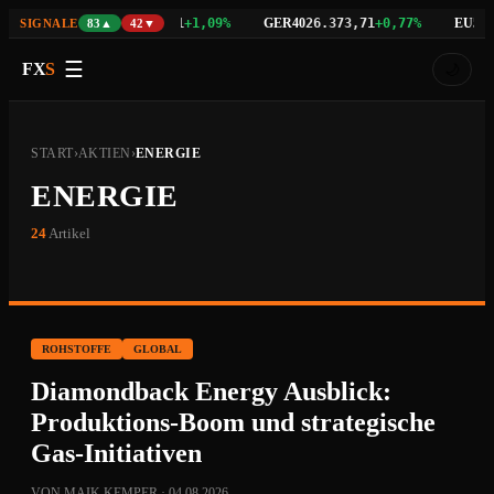
NAS100
GER40
EU50
3%
29.742,21
+1,09%
26.373,71
+0,77%
6.5
SIGNALE
83▲
42▼
☰
FX
S
🌙
START
›
AKTIEN
›
ENERGIE
ENERGIE
24
Artikel
ROHSTOFFE
GLOBAL
Diamondback Energy Ausblick:
Produktions-Boom und strategische
Gas-Initiativen
VON MAIK KEMPER · 04.08.2026