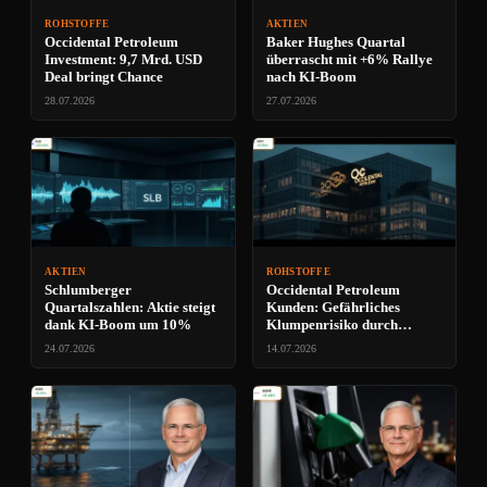
ROHSTOFFE
AKTIEN
Occidental Petroleum
Baker Hughes Quartal
Investment: 9,7 Mrd. USD
überrascht mit +6% Rallye
Deal bringt Chance
nach KI-Boom
28.07.2026
27.07.2026
AKTIEN
ROHSTOFFE
Schlumberger
Occidental Petroleum
Quartalszahlen: Aktie steigt
Kunden: Gefährliches
dank KI-Boom um 10%
Klumpenrisiko durch
Großabnehmer?
24.07.2026
14.07.2026