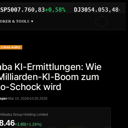
0
7.760,83
+0,58%
DJ30
54.053,48
+0,23%
🌙
OKER & TOOLS ▼
CHINA-ADRS
aba KI-Ermittlungen: Wie
Milliarden-KI-Boom zum
ko-Schock wird
mper
Mai 10, 2026
10.05.2026
A
Alibaba Group Holding Limited
8.46
+1.60
(+1.26%)