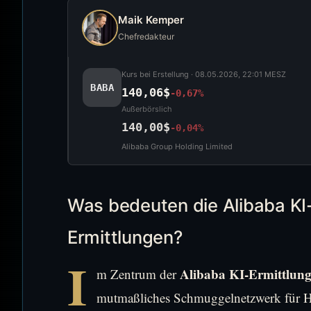
Maik Kemper
Chefredakteur
Kurs bei Erstellung ·
08.05.2026, 22:01 MESZ
BABA
140,06$
-0,67%
Außerbörslich
140,00$
-0,04%
Alibaba Group Holding Limited
Was bedeuten die Alibaba KI
Ermittlungen?
I
Alibaba KI-Ermittlun
m Zentrum der
mutmaßliches Schmuggelnetzwerk für H