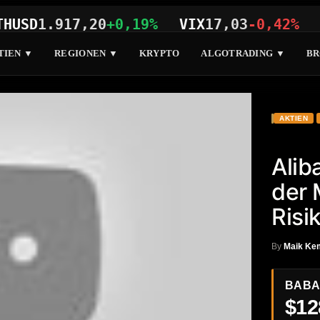
D
1.917,20
+0,19%
VIX
17,03
-0,42%
SP50
TIEN ▼
REGIONEN ▼
KRYPTO
ALGOTRADING ▼
BR
AKTIEN
Alib
der 
Risi
By
Maik Ke
BAB
$12