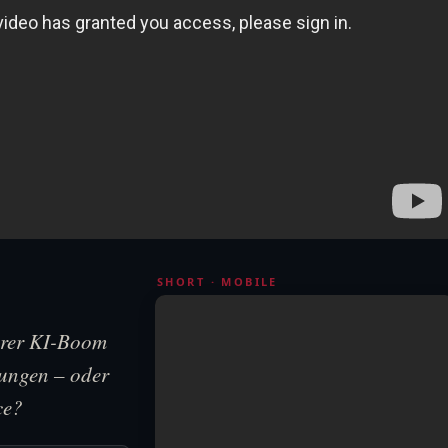
SHORT · MOBILE
erer KI-Boom
lungen – oder
ce?