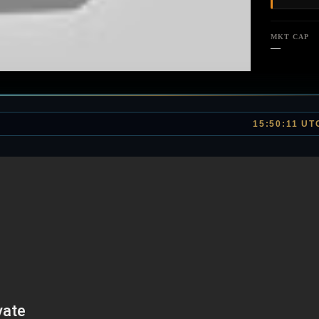
MKT CAP
—
15:50:11 UT