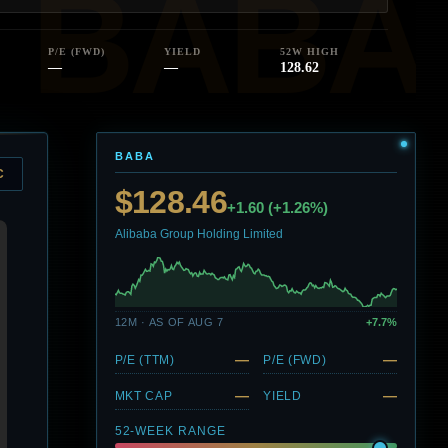
P/E (FWD)
YIELD
52W HIGH
—
—
128.62
BABA
C
$128.46
+1.60 (+1.26%)
Alibaba Group Holding Limited
12M · AS OF AUG 7
+7.7%
—
—
P/E (TTM)
P/E (FWD)
—
—
MKT CAP
YIELD
52-WEEK RANGE