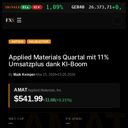
+1,09%
+0,77%
S100
29.742,21
GER40
26.373,71
SIGNALE
83▲
42▼
☰
FX
S
🌙
VIDEO
HD
AMAT
AKTIEN
HALBLEITER
Applied Materials Quartal mit 11%
Umsatzplus dank KI-Boom
By
Maik Kemper
Mai 15, 2026
15.05.2026
AMAT
Applied Materials, Inc.
$541.99
+11.66
(+2.21%)
MKT CAP
P/E (FWD)
—
—