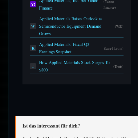
Applied Materials, Inc. bei Yahoo
(Yahoo
Y!
Finance
Finance)
Applied Materials Raises Outlook as
Semiconductor Equipment Demand
W
(WSJ)
Grows
Applied Materials: Fiscal Q2
K
(kare11.com)
Earnings Snapshot
How Applied Materials Stock Surges To
T
(Trefis)
$800
Ist das interessant für dich?