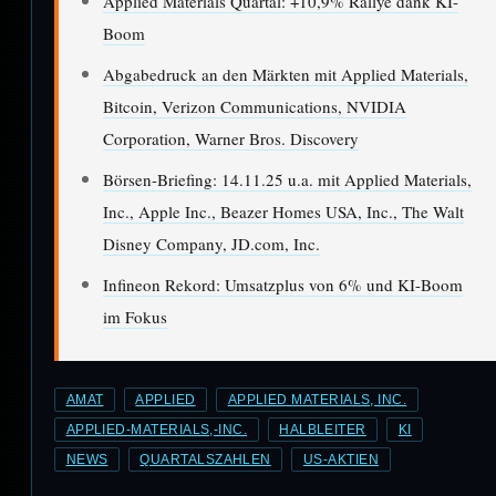
Applied Materials Quartal: +10,9% Rallye dank KI-
Boom
Abgabedruck an den Märkten mit Applied Materials,
Bitcoin, Verizon Communications, NVIDIA
Corporation, Warner Bros. Discovery
Börsen-Briefing: 14.11.25 u.a. mit Applied Materials,
Inc., Apple Inc., Beazer Homes USA, Inc., The Walt
Disney Company, JD.com, Inc.
Infineon Rekord: Umsatzplus von 6% und KI-Boom
im Fokus
AMAT
APPLIED
APPLIED MATERIALS, INC.
APPLIED-MATERIALS,-INC.
HALBLEITER
KI
NEWS
QUARTALSZAHLEN
US-AKTIEN