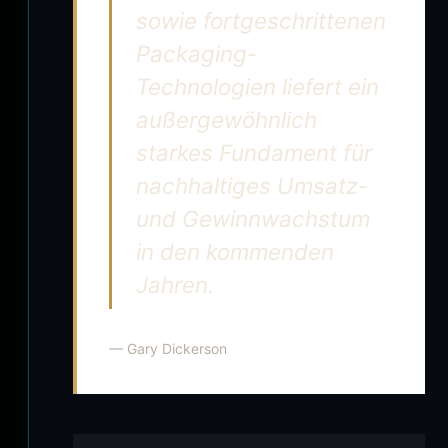
sowie fortgeschrittenen
Packaging-
Technologien liefert ein
außergewöhnlich
starkes Fundament für
nachhaltiges Umsatz-
und Gewinnwachstum
in den kommenden
Jahren.
— Gary Dickerson